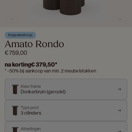
Previous slide
Next s
Koppelverkoop
Amato Rondo
€ 759,00
na korting
€ 379,50
*
*
-
50%
bij aankoop van min. 2 meubelstukken
Kleur frame
Donkerbruin (gerookt)
Type poot
3 cilinders
Afmetingen