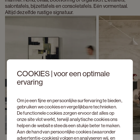
salontafels, bijzettafels en consoletafels. Eén vormentaal. 
Altijd dezelfde rustige signatuur.
COOKIES | voor een optimale
ervaring
Om je een fijne en persoonlijke surfervaring te bieden,
gebruiken we cookies en vergelijkbare technieken.
De functionele cookies zorgen ervoor dat alles op
onze site vlot werkt, terwijl analytische cookies ons
helpen de website steeds een stukje beter te maken.
Aan de hand van persoonlijke cookies (waaronder
advertentie-cookies) volgen en analyseren wij, en