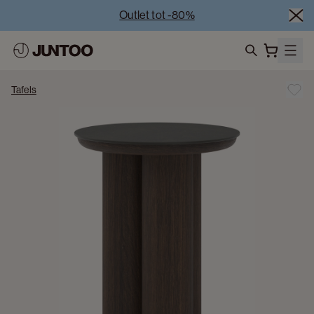
Outlet tot -80%
Uitverkoop van showroommodellen – Bezoek onze 
showrooms
Koppelverkoop -50% bij aankoop van minstens 2 
search
meubelstukken
Tafels
Outlet tot -80%
Uitverkoop van showroommodellen – Bezoek onze 
showrooms
Koppelverkoop -50% bij aankoop van minstens 2 
meubelstukken