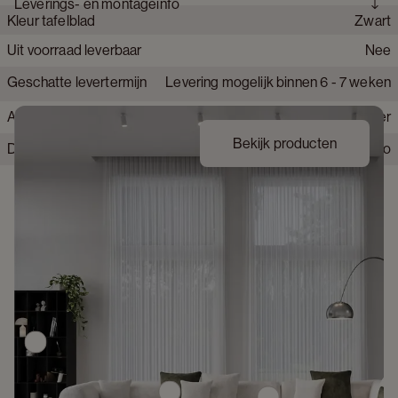
Leverings- en montageinfo
elegantie.
Kleur tafelblad
Zwart
Collectie product
Amato Rondo
Merk
JUNTOO
Uit voorraad leverbaar
Nee
Materiaal onderstel tafel
Hout
Collectie tafelblad
Amato Ceramo
Geschatte levertermijn
Levering mogelijk binnen 6 - 7 weken
Materiaal tafelblad
Volkeramiek
Afwerking onderstel
Fineer
Bekijk producten
Detailkleur tafelblad
Calatorao