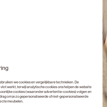
ring
 gebruiken we cookies en vergelijkbare technieken. De
 vlot werkt, terwijl analytische cookies ons helpen de website
soonlijke cookies (waaronder advertentie-cookies) volgen en
edrag om je zo gepersonaliseerde of niet-gepersonaliseerde
rfecte meubelen.