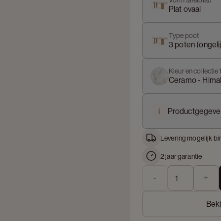
Vorm tafelblad
Plat ovaal
Type poot
3 poten (ongeli
Kleur en collectie 
Ceramo - Hima
i
Productgegeve
Levering mogelijk bi
2 jaar garantie
-
+
Beki