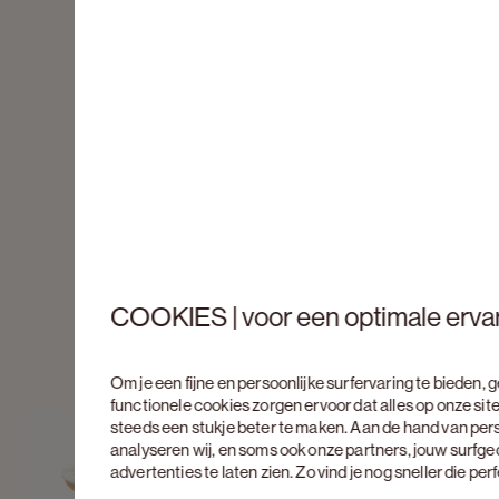
COOKIES | voor een optimale erva
Om je een fijne en persoonlijke surfervaring te bieden,
functionele cookies zorgen ervoor dat alles op onze site
steeds een stukje beter te maken. Aan de hand van per
analyseren wij, en soms ook onze partners, jouw surfg
advertenties te laten zien. Zo vind je nog sneller die pe