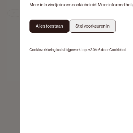
Meer info vind je in ons
cookiebeleid
. Meer info rond he
Previous slide
Alles toestaan
Stel voorkeuren in
Cookieverklaring laatst bijgewerkt op 7/30/26 door
Cookiebot