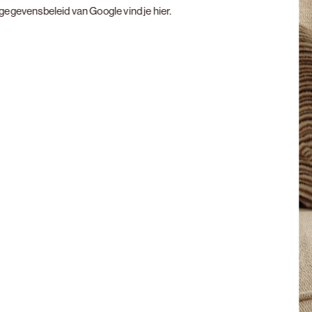
t gegevensbeleid van Google vind je
hier
.
Next slide