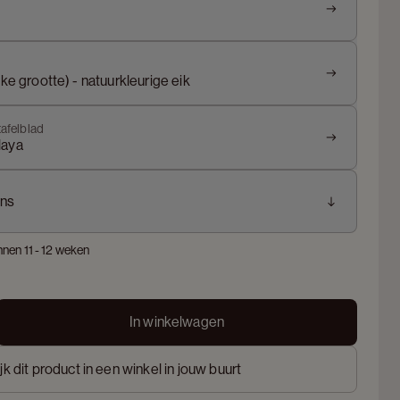
jke grootte) - natuurkleurige eik
tafelblad
laya
ns
nnen 11 - 12 weken
In winkelwagen
jk dit product in een winkel in jouw buurt