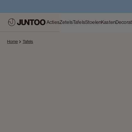
Acties
Zetels
Tafels
Stoelen
Kasten
Decorat
Home
Tafels