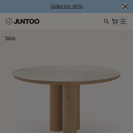
Outlet tot -80%
Uitverkoop van showroommodellen – Bezoek onze 
showrooms
Koppelverkoop -50% bij aankoop van minstens 2 
search
meubelstukken
Tafels
Outlet tot -80%
Uitverkoop van showroommodellen – Bezoek onze 
showrooms
Koppelverkoop -50% bij aankoop van minstens 2 
meubelstukken