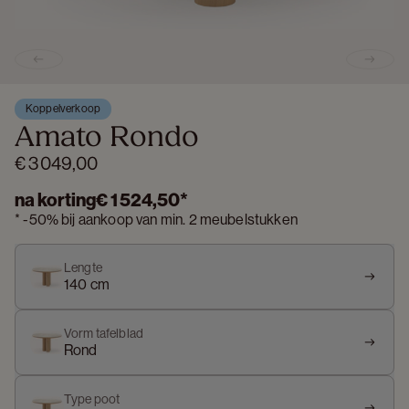
Previous slide
Next s
Koppelverkoop
Amato Rondo
€ 3 049,00
na korting
€ 1 524,50
*
*
-
50%
bij aankoop van min. 2 meubelstukken
Lengte
140 cm
Vorm tafelblad
Rond
Type poot