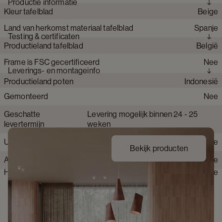
Productie informatie
Kleur tafelblad
Beige
Aantal personen
5 tot 6 personen
Merk
JUNTOO
Land van herkomst materiaal tafelblad
Spanje
Materiaal onderstel tafel
Hout
Collectie product
Amato Rondo
Testing & certificaten
Productieland tafelblad
België
Materiaal tafelblad
Volkeramiek
Frame is FSC gecertificeerd
Nee
Productie techniek poten
,
Afwerking onderstel
Fineer
Leverings- en montageinfo
Productieland poten
Indonesië
Detailkleur tafelblad
Rapolano
Gemonteerd
Nee
Kleur steunplaat ( MDF)
Naturel
Geschatte
Levering mogelijk binnen 24 - 25
Afwerking keramisch blad
Slate
levertermijn
weken
Krasbestendig tafelblad
Zeer krasbestendig
Uit voorraad leverbaar
Nee
Bekijk producten
Behandeld hout
Ja
Alle montage gereedschap inbegrepen
Nee
Hittebestendig
Nee