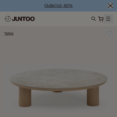
Outlet tot -80%
Uitverkoop van showroommodellen – Bezoek onze 
showrooms
Koppelverkoop -50% bij aankoop van minstens 2 
search
meubelstukken
Tafels
Outlet tot -80%
Uitverkoop van showroommodellen – Bezoek onze 
showrooms
Koppelverkoop -50% bij aankoop van minstens 2 
meubelstukken