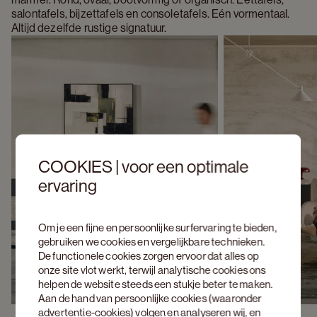
salontafels, bijzettafels en consoletafels. Eén vormentaal. 
Altijd dezelfde rustige signatuur.
COOKIES | voor een optimale
ervaring
Om je een fijne en persoonlijke surfervaring te bieden,
gebruiken we cookies en vergelijkbare technieken.
De functionele cookies zorgen ervoor dat alles op
onze site vlot werkt, terwijl analytische cookies ons
helpen de website steeds een stukje beter te maken.
Aan de hand van persoonlijke cookies (waaronder
advertentie-cookies) volgen en analyseren wij, en