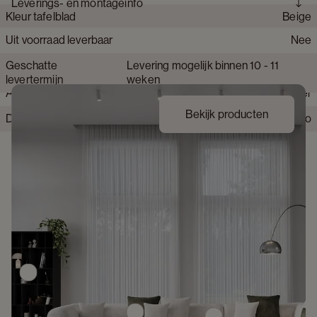
Leverings- en montageinfo
elegantie.
Kleur tafelblad
Beige
Collectie product
Amato Rondo
Merk
JUNTOO
Uit voorraad leverbaar
Nee
Materiaal onderstel tafel
Hout
Geschatte
Levering mogelijk binnen 10 - 11
Materiaal tafelblad
Volkeramiek
levertermijn
weken
Afwerking onderstel
Fineer
Bekijk producten
Detailkleur tafelblad
Rapolano