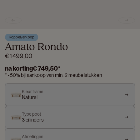
Previous slide
Next s
Koppelverkoop
Amato Rondo
€ 1 499,00
na korting
€ 749,50
*
*
-
50%
bij aankoop van min. 2 meubelstukken
Kleur frame
Naturel
Type poot
3 cilinders
Afmetingen