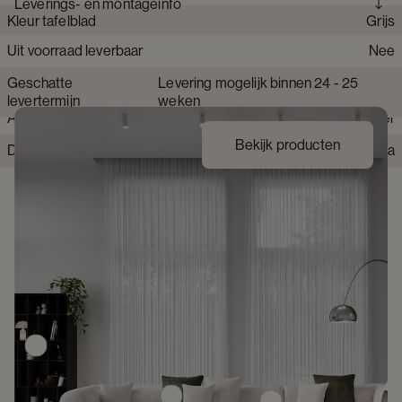
Leverings- en montageinfo
Kleur tafelblad
Grijs
Collectie product
Amato Rondo
Merk
JUNTOO
Uit voorraad leverbaar
Nee
Materiaal onderstel tafel
Hout
Geschatte
Levering mogelijk binnen 24 - 25
Materiaal tafelblad
Volkeramiek
levertermijn
weken
Afwerking onderstel
Fineer
Bekijk producten
Detailkleur tafelblad
Himalaya