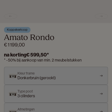
Previous slide
Next s
Koppelverkoop
Amato Rondo
€ 1 199,00
na korting
€ 599,50
*
*
-
50%
bij aankoop van min. 2 meubelstukken
Kleur frame
Donkerbruin (gerookt)
Type poot
3 cilinders
Afmetingen