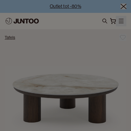
Outlet tot -80%
Uitverkoop van showroommodellen – Bezoek onze 
showrooms
Koppelverkoop -50% bij aankoop van minstens 2 
search
meubelstukken
Tafels
Outlet tot -80%
Uitverkoop van showroommodellen – Bezoek onze 
showrooms
Koppelverkoop -50% bij aankoop van minstens 2 
meubelstukken