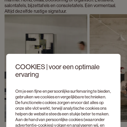
salontafels, bijzettafels en consoletafels. Eén vormentaal. 
Altijd dezelfde rustige signatuur.
COOKIES | voor een optimale
ervaring
Om je een fijne en persoonlijke surfervaring te bieden,
gebruiken we cookies en vergelijkbare technieken.
De functionele cookies zorgen ervoor dat alles op
onze site vlot werkt, terwijl analytische cookies ons
helpen de website steeds een stukje beter te maken.
Aan de hand van persoonlijke cookies (waaronder
advertentie-cookies) volgen en analyseren wij, en