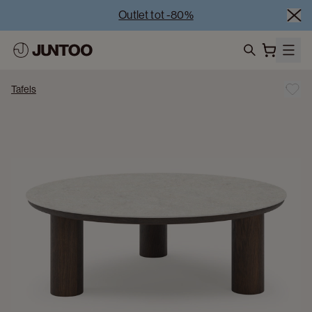
Outlet tot -80%
Uitverkoop van showroommodellen – Bezoek onze 
showrooms
Koppelverkoop -50% bij aankoop van minstens 2 
search
meubelstukken
Tafels
Outlet tot -80%
Uitverkoop van showroommodellen – Bezoek onze 
showrooms
Koppelverkoop -50% bij aankoop van minstens 2 
meubelstukken