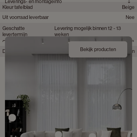
Leverings- en montageinfo
Kleur tafelblad
Beige
Collectie product
Amato Rondo
Merk
JUNTOO
Uit voorraad leverbaar
Nee
Materiaal onderstel tafel
Hout
Collectie tafelblad
Amato Ceramo
Geschatte
Levering mogelijk binnen 12 - 13
Materiaal tafelblad
Volkeramiek
levertermijn
weken
Afwerking onderstel
Fineer
Bekijk producten
Detailkleur tafelblad
Shilin