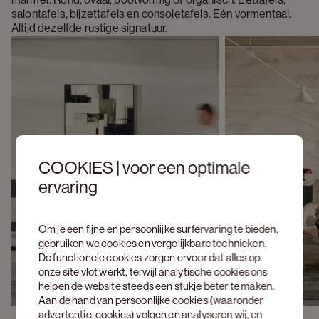
salontafels, bijzettafels en consoletafels. Eén vormentaal. 
Altijd dezelfde rustige signatuur.
COOKIES | voor een optimale
ervaring
Om je een fijne en persoonlijke surfervaring te bieden,
gebruiken we cookies en vergelijkbare technieken.
De functionele cookies zorgen ervoor dat alles op
onze site vlot werkt, terwijl analytische cookies ons
helpen de website steeds een stukje beter te maken.
Aan de hand van persoonlijke cookies (waaronder
advertentie-cookies) volgen en analyseren wij, en