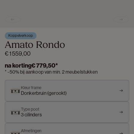
Previous slide
Next s
Koppelverkoop
Amato Rondo
€ 1 559,00
na korting
€ 779,50
*
*
-
50%
bij aankoop van min. 2 meubelstukken
Kleur frame
Donkerbruin (gerookt)
Type poot
3 cilinders
Afmetingen