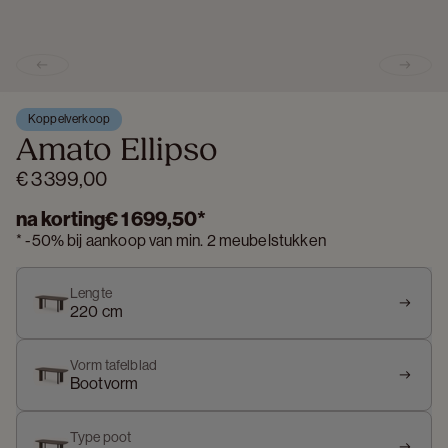
Previous slide
Next s
Koppelverkoop
Amato Ellipso
€ 3 399,00
na korting
€ 1 699,50
*
*
-
50%
bij aankoop van min. 2 meubelstukken
Lengte
220 cm
Vorm tafelblad
Bootvorm
Type poot