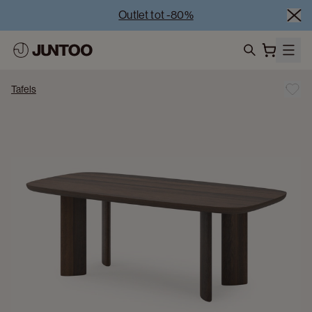
Outlet tot -80%
Uitverkoop van showroommodellen – Bezoek onze 
showrooms
Koppelverkoop -50% bij aankoop van minstens 2 
search
meubelstukken
Tafels
Outlet tot -80%
Uitverkoop van showroommodellen – Bezoek onze 
showrooms
Koppelverkoop -50% bij aankoop van minstens 2 
meubelstukken