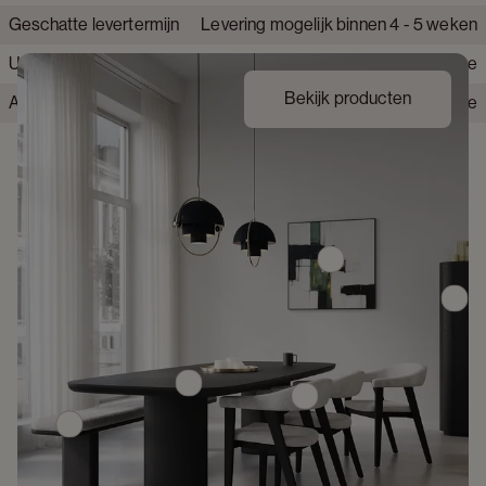
Geschatte levertermijn
Levering mogelijk binnen 4 - 5 weken
Hittebestendig
Nee
Uit voorraad leverbaar
Nee
Bekijk producten
Alle montage gereedschap inbegrepen
Nee