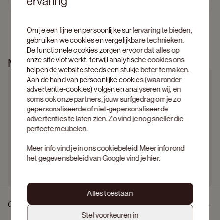
ervaring
Ontdek Amato  
Previous slide
Next s
Om je een fijne en persoonlijke surfervaring te bieden,
gebruiken we cookies en vergelijkbare technieken.
De functionele cookies zorgen ervoor dat alles op
onze site vlot werkt, terwijl analytische cookies ons
Meer informatie
helpen de website steeds een stukje beter te maken.
Aan de hand van persoonlijke cookies (waaronder
advertentie-cookies) volgen en analyseren wij, en
soms ook onze partners, jouw surfgedrag om je zo
gepersonaliseerde of niet-gepersonaliseerde
advertenties te laten zien. Zo vind je nog sneller die
perfecte meubelen.
Meer info vind je in ons
cookiebeleid
. Meer info rond
het gegevensbeleid van Google vind je
hier
.
Alles toestaan
Omschrijving
Stel voorkeuren in