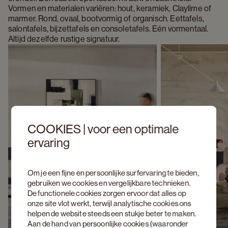
Vormen en materialen variëren: hout, keramiek, Claylime of 
marmer. Rond, ovaal, bootvormig of organisch. Eettafels, 
salontafels, bijzettafels en consoletafels. Eén vormentaal. 
Altijd dezelfde rustige signatuur.
COOKIES | voor een optimale
ervaring
Om je een fijne en persoonlijke surfervaring te bieden,
gebruiken we cookies en vergelijkbare technieken.
De functionele cookies zorgen ervoor dat alles op
onze site vlot werkt, terwijl analytische cookies ons
helpen de website steeds een stukje beter te maken.
Aan de hand van persoonlijke cookies (waaronder