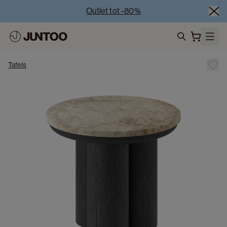
Outlet tot -80%
Uitverkoop van showroommodellen – Bezoek onze 
showrooms
Koppelverkoop -50% bij aankoop van minstens 2 
search
meubelstukken
Tafels
Outlet tot -80%
Uitverkoop van showroommodellen – Bezoek onze 
showrooms
Koppelverkoop -50% bij aankoop van minstens 2 
meubelstukken