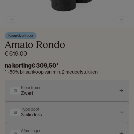
Previous slide
Next s
Koppelverkoop
Amato Rondo
€ 619,00
na korting
€ 309,50
*
*
-
50%
bij aankoop van min. 2 meubelstukken
Kleur frame
Zwart
Type poot
3 cilinders
Afmetingen