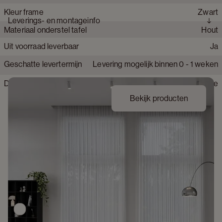
collectie waarin vorm en gebruik samenkomen in tijdloze
Kleur frame
Zwart
Type poten
Cilinder
elegantie.
Leverings- en montageinfo
Materiaal onderstel tafel
Hout
Collectie product
Amato Rondo
Merk
JUNTOO
Uit voorraad leverbaar
Ja
Materiaal tafelblad
Marmer
Geschatte levertermijn
Levering mogelijk binnen 0 - 1 weken
Afwerking onderstel
Fineer
Detailkleur tafelblad
Travertin White
Bekijk producten