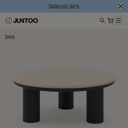
Outlet tot -80%
Uitverkoop van showroommodellen – Bezoek onze 
showrooms
Koppelverkoop -50% bij aankoop van minstens 2 
search
meubelstukken
Tafels
Outlet tot -80%
Uitverkoop van showroommodellen – Bezoek onze 
showrooms
Koppelverkoop -50% bij aankoop van minstens 2 
meubelstukken