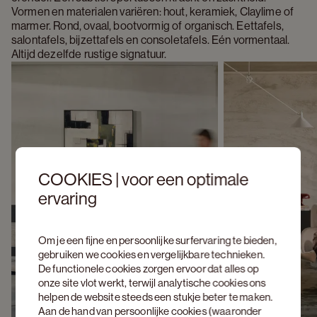
Vormen en materialen variëren: hout, keramiek, Claylime of 
marmer. Rond, ovaal, bootvormig of organisch. Eettafels, 
salontafels, bijzettafels en consoletafels. Eén vormentaal. 
Altijd dezelfde rustige signatuur.
COOKIES | voor een optimale
ervaring
Om je een fijne en persoonlijke surfervaring te bieden,
gebruiken we cookies en vergelijkbare technieken.
De functionele cookies zorgen ervoor dat alles op
onze site vlot werkt, terwijl analytische cookies ons
helpen de website steeds een stukje beter te maken.
Aan de hand van persoonlijke cookies (waaronder