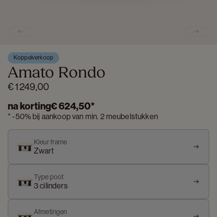
Previous slide
Next s
Koppelverkoop
Amato Rondo
€ 1 249,00
na korting
€ 624,50
*
*
-
50%
bij aankoop van min. 2 meubelstukken
Kleur frame
Zwart
Type poot
3 cilinders
Afmetingen