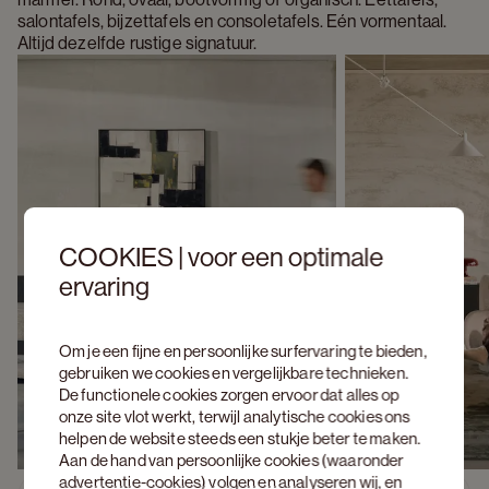
salontafels, bijzettafels en consoletafels. Eén vormentaal. 
Altijd dezelfde rustige signatuur.
COOKIES | voor een optimale
ervaring
Om je een fijne en persoonlijke surfervaring te bieden,
gebruiken we cookies en vergelijkbare technieken.
De functionele cookies zorgen ervoor dat alles op
onze site vlot werkt, terwijl analytische cookies ons
helpen de website steeds een stukje beter te maken.
Aan de hand van persoonlijke cookies (waaronder
advertentie-cookies) volgen en analyseren wij, en