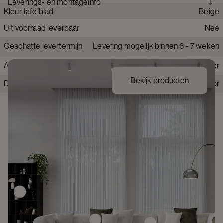
Leverings- en montageinfo
elegantie.
Kleur tafelblad
Beige
Collectie product
Amato Rondo
Merk
JUNTOO
Uit voorraad leverbaar
Nee
Materiaal onderstel tafel
Hout
Geschatte levertermijn
Levering mogelijk binnen 6 - 7 weken
Materiaal tafelblad
Marmer
Afwerking onderstel
Fineer
Bekijk producten
Detailkleur tafelblad
Crystal Light Emperador