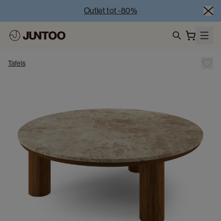
Outlet tot -80%
Uitverkoop van showroommodellen – Bezoek onze 
showrooms
Koppelverkoop -50% bij aankoop van minstens 2 
search
meubelstukken
Tafels
Outlet tot -80%
Uitverkoop van showroommodellen – Bezoek onze 
showrooms
Koppelverkoop -50% bij aankoop van minstens 2 
meubelstukken