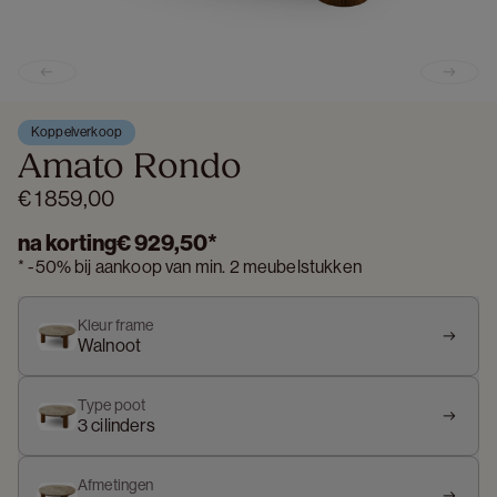
Previous slide
Next s
Koppelverkoop
Amato Rondo
€ 1 859,00
na korting
€ 929,50
*
*
-
50%
bij aankoop van min. 2 meubelstukken
Kleur frame
Walnoot
Type poot
3 cilinders
Afmetingen