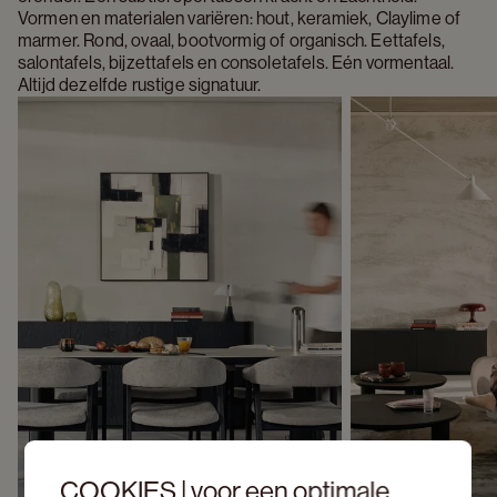
Vormen en materialen variëren: hout, keramiek, Claylime of 
marmer. Rond, ovaal, bootvormig of organisch. Eettafels, 
salontafels, bijzettafels en consoletafels. Eén vormentaal. 
Altijd dezelfde rustige signatuur.
COOKIES | voor een optimale