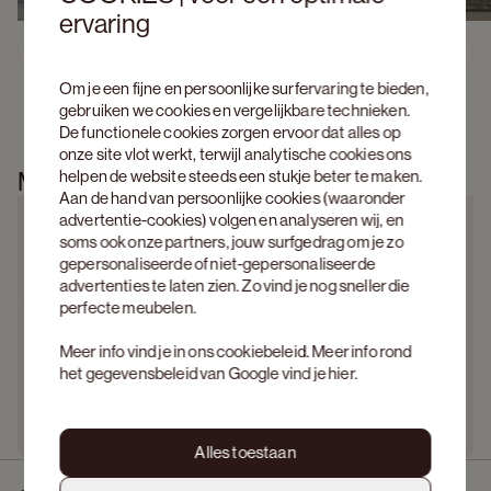
ervaring
Ontdek Amato  
Previous slide
Next s
Om je een fijne en persoonlijke surfervaring te bieden,
gebruiken we cookies en vergelijkbare technieken.
De functionele cookies zorgen ervoor dat alles op
onze site vlot werkt, terwijl analytische cookies ons
helpen de website steeds een stukje beter te maken.
Meer informatie
Aan de hand van persoonlijke cookies (waaronder
advertentie-cookies) volgen en analyseren wij, en
soms ook onze partners, jouw surfgedrag om je zo
gepersonaliseerde of niet-gepersonaliseerde
advertenties te laten zien. Zo vind je nog sneller die
perfecte meubelen.
Meer info vind je in ons
cookiebeleid
. Meer info rond
het gegevensbeleid van Google vind je
hier
.
Alles toestaan