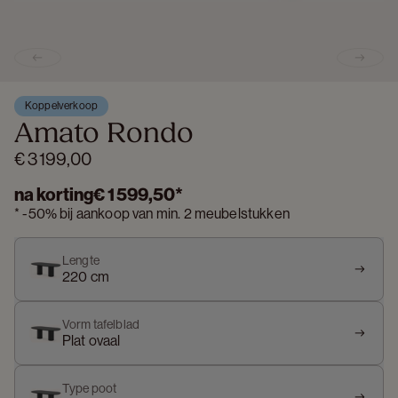
Previous slide
Next s
Koppelverkoop
Amato Rondo
€ 3 199,00
na korting
€ 1 599,50
*
*
-
50%
bij aankoop van min. 2 meubelstukken
Lengte
220 cm
Vorm tafelblad
Plat ovaal
Type poot