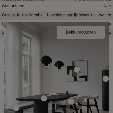
Gemonteerd
Nee
Behandeld hout
Ja
Geschatte levertermijn
Levering mogelijk binnen 0 - 1 weken
Hittebestendig
Nee
Uit voorraad leverbaar
Ja
Bekijk producten
Alle montage gereedschap inbegrepen
Nee