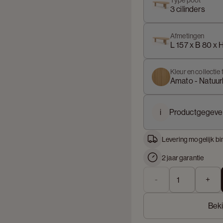
Type poot
3 cilinders
Afmetingen
L 157 x B 80 x 
Kleur en collectie 
Amato - Natuurk
i
Productgegeve
Levering mogelijk bi
2 jaar garantie
-
+
Beki