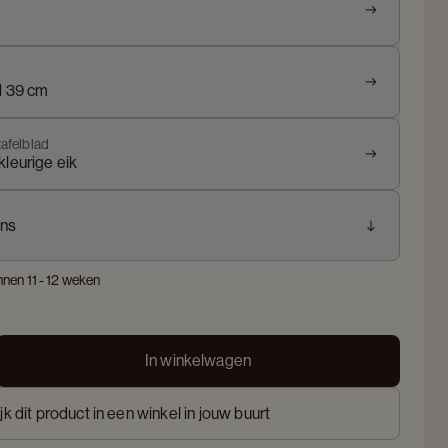
H 39 cm
tafelblad
leurige eik
ns
nnen 11 - 12 weken
In winkelwagen
jk dit product in een winkel in jouw buurt