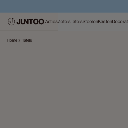
Acties
Zetels
Tafels
Stoelen
Kasten
Decorat
Home
Tafels