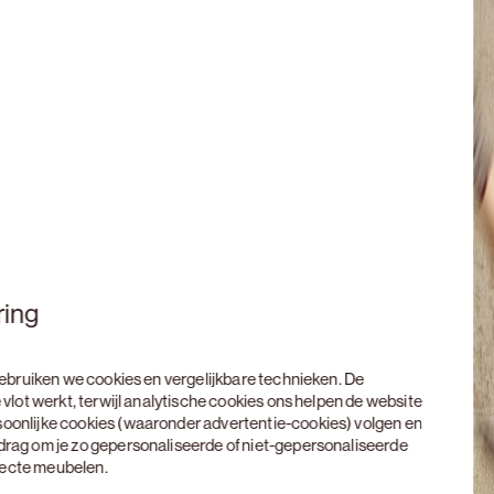
ring
 gebruiken we cookies en vergelijkbare technieken. De
 vlot werkt, terwijl analytische cookies ons helpen de website
soonlijke cookies (waaronder advertentie-cookies) volgen en
edrag om je zo gepersonaliseerde of niet-gepersonaliseerde
rfecte meubelen.