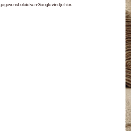
t gegevensbeleid van Google vind je
hier
.
Next slide