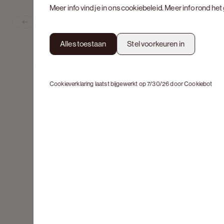
Meer info vind je in ons
cookiebeleid
. Meer info rond he
Previous slide
Alles toestaan
Stel voorkeuren in
Cookieverklaring laatst bijgewerkt op 7/30/26 door
Cookiebot