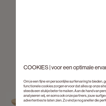
COOKIES | voor een optimale erva
Om je een fijne en persoonlijke surfervaring te bieden,
functionele cookies zorgen ervoor dat alles op onze site
steeds een stukje beter te maken. Aan de hand van per
analyseren wij, en soms ook onze partners, jouw surfg
advertenties te laten zien. Zo vind je nog sneller die pe