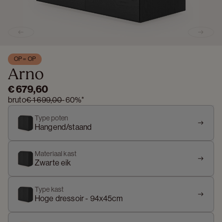
Previous slide
Next s
OP = OP
Arno
€ 679,60
bruto
€ 1 699,00
-
60%
*
Type poten
Hangend/staand
Materiaal kast
Zwarte eik
Type kast
Hoge dressoir - 94x45cm