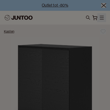
Outlet tot -80%
Uitverkoop van showroommodellen – Bezoek onze 
showrooms
Koppelverkoop -50% bij aankoop van minstens 2 
search
meubelstukken
Kasten
Outlet tot -80%
Uitverkoop van showroommodellen – Bezoek onze 
showrooms
Koppelverkoop -50% bij aankoop van minstens 2 
meubelstukken