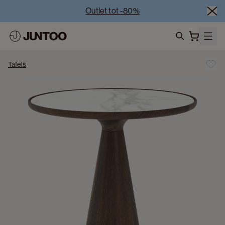
Outlet tot -80%
Uitverkoop van showroommodellen – Bezoek onze 
showrooms
Koppelverkoop -50% bij aankoop van minstens 2 
search
meubelstukken
Tafels
Outlet tot -80%
Uitverkoop van showroommodellen – Bezoek onze 
showrooms
Koppelverkoop -50% bij aankoop van minstens 2 
meubelstukken