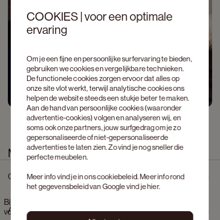
COOKIES | voor een optimale
ervaring
Om je een fijne en persoonlijke surfervaring te bieden,
gebruiken we cookies en vergelijkbare technieken.
De functionele cookies zorgen ervoor dat alles op
onze site vlot werkt, terwijl analytische cookies ons
helpen de website steeds een stukje beter te maken.
Aan de hand van persoonlijke cookies (waaronder
advertentie-cookies) volgen en analyseren wij, en
soms ook onze partners, jouw surfgedrag om je zo
gepersonaliseerde of niet-gepersonaliseerde
advertenties te laten zien. Zo vind je nog sneller die
Meer informatie
perfecte meubelen.
Omschrijving
Meer info vind je in ons
cookiebeleid
. Meer info rond
het gegevensbeleid van Google vind je
hier
.
Bijzettafel Levanto onderstel in gerookte eik en rond
Afmetingen
volkeramisch Ceramo blad in kleur Calacatta Ø52 x 44 cm