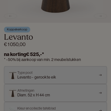
Previous slide
Next s
Koppelverkoop
Levanto
€ 1 050,00
na korting
€ 525,-
*
*
-
50%
bij aankoop van min. 2 meubelstukken
Type poot
Levanto - gerookte eik
Afmetingen
Diam. 52 x H 44 cm
Kleur en collectie tafelblad