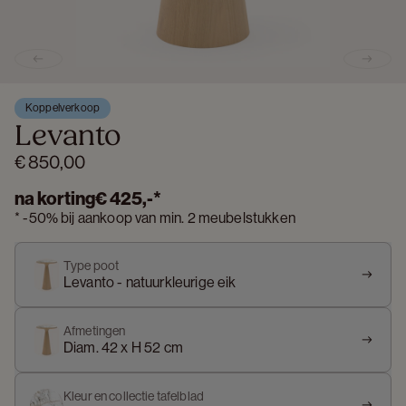
Previous slide
Next s
Koppelverkoop
Levanto
€ 850,00
na korting
€ 425,-
*
*
-
50%
bij aankoop van min. 2 meubelstukken
Type poot
Levanto - natuurkleurige eik
Afmetingen
Diam. 42 x H 52 cm
Kleur en collectie tafelblad