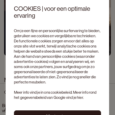
COOKIES | voor een optimale
ervaring
Om je een fijne en persoonlijke surfervaring te bieden,
gebruiken we cookies en vergelijkbare technieken.
De functionele cookies zorgen ervoor dat alles op
onze site vlot werkt, terwijl analytische cookies ons
helpen de website steeds een stukje beter te maken.
Aan de hand van persoonlijke cookies (waaronder
advertentie-cookies) volgen en analyseren wij, en
soms ook onze partners, jouw surfgedrag om je zo
gepersonaliseerde of niet-gepersonaliseerde
advertenties te laten zien. Zo vind je nog sneller die
Meer informatie
perfecte meubelen.
Omschrijving
Meer info vind je in ons
cookiebeleid
. Meer info rond
het gegevensbeleid van Google vind je
hier
.
Bijzettafel Levanto onderstel in natuurkleurige eik en rond
Afmetingen
volkeramisch Ceramo blad in kleur Calacatta Lu x e Ø42 x 52