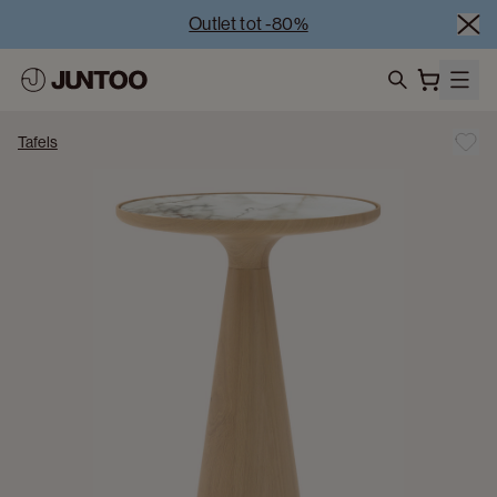
Outlet tot -80%
Uitverkoop van showroommodellen – Bezoek onze 
showrooms
Koppelverkoop -50% bij aankoop van minstens 2 
search
meubelstukken
Tafels
Outlet tot -80%
Uitverkoop van showroommodellen – Bezoek onze 
showrooms
Koppelverkoop -50% bij aankoop van minstens 2 
meubelstukken