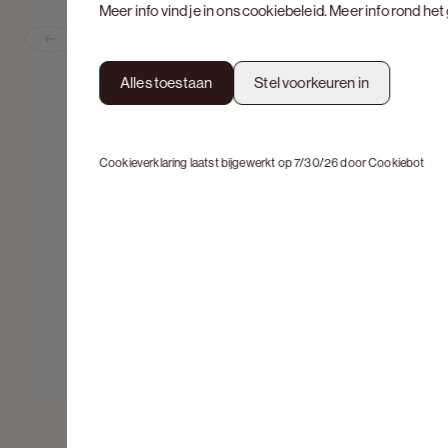
Meer info vind je in ons
cookiebeleid
. Meer info rond he
Previous slide
Alles toestaan
Stel voorkeuren in
Cookieverklaring laatst bijgewerkt op 7/30/26 door
Cookiebot