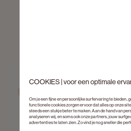
COOKIES | voor een optimale erva
Om je een fijne en persoonlijke surfervaring te bieden,
functionele cookies zorgen ervoor dat alles op onze site
steeds een stukje beter te maken. Aan de hand van per
analyseren wij, en soms ook onze partners, jouw surfg
advertenties te laten zien. Zo vind je nog sneller die pe