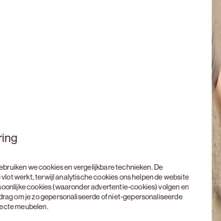
ring
 gebruiken we cookies en vergelijkbare technieken. De
 vlot werkt, terwijl analytische cookies ons helpen de website
soonlijke cookies (waaronder advertentie-cookies) volgen en
edrag om je zo gepersonaliseerde of niet-gepersonaliseerde
rfecte meubelen.