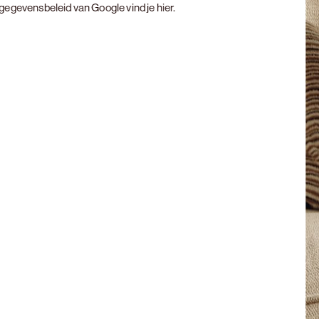
t gegevensbeleid van Google vind je
hier
.
Next slide