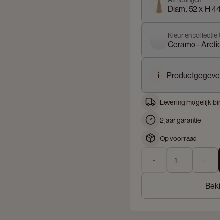
Afmetingen
Diam. 52 x H 4
Kleur en collectie 
Ceramo - Arcti
i
Productgegeve
Levering mogelijk bi
2 jaar garantie
Op voorraad
-
+
Beki