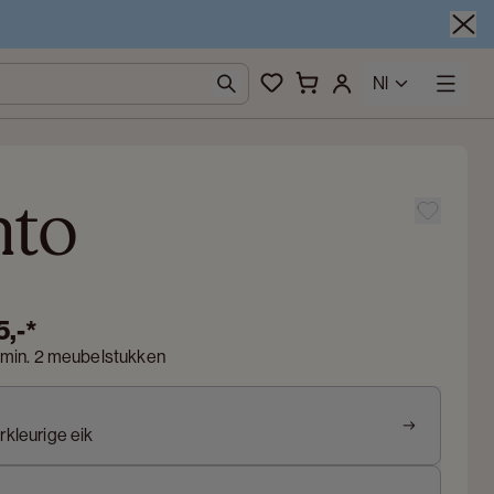
Nl
nto
5,-
*
 min. 2 meubelstukken
rkleurige eik