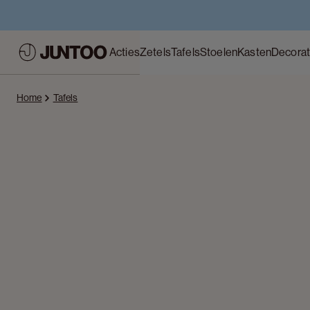
Acties
Zetels
Tafels
Stoelen
Kasten
Decorat
Home
Tafels