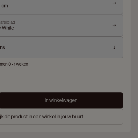
4 cm
tafelblad
c White
ns
nnen 0 - 1 weken
In winkelwagen
jk dit product in een winkel in jouw buurt