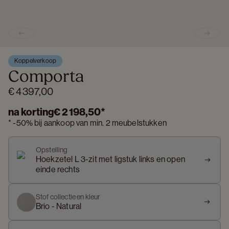
Previous slide
Next s
Koppelverkoop
Comporta
€ 4 397,00
na korting
€ 2 198,50
*
*
-
50%
bij aankoop van min. 2 meubelstukken
Opstelling
Hoekzetel L 3-zit met ligstuk links en open
einde rechts
Stof collectie en kleur
Brio - Natural