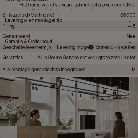
Het frame wordt vervaardigd met behulp van een CNC-
Samenstelling stof
Polyester
Hoekzetel L 3-zit met ligstuk links en open einde rechts
machine, terwijl de stoffering en het bevestigen van de mousse
Slijtvastheid (Martindale)
38000
Materiaal vering zetel
No-sag
volledig handmatig worden uitgevoerd
Collectie product
Comporta
Leverings- en montageinfo
Pilling
4-5
Materiaal frame zetel
Massief hout
Land van herkomst stof
Azië
Verstelbare rugleuning
Nee
Gemonteerd
Nee
Lichtechtheid
4-5
Materiaal vulling zitting
Elektische relaxzetel
Nee
Garantie & Onderhoud
Geschatte levertermijn
Levering mogelijk binnen 8 - 9 weken
Rug: HR foam 30/20 kg/m3 - Zitting: HR foam 30/20 kg/m3
Afneembare hoes
Nee
Garanties
All in House Service set voor grote zetel in stof
Uit voorraad leverbaar
Nee
Type stof
Plat geweven
Alle montage gereedschap inbegrepen
Ja