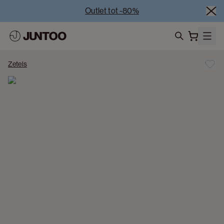
Outlet tot -80%
Uitverkoop van showroommodellen – Bezoek onze 
showrooms
Koppelverkoop -50% bij aankoop van minstens 2 
search
meubelstukken
Zetels
Outlet tot -80%
Uitverkoop van showroommodellen – Bezoek onze 
showrooms
Koppelverkoop -50% bij aankoop van minstens 2 
meubelstukken