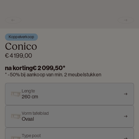
Previous slide
Next s
Koppelverkoop
Conico
€ 4 199,00
na korting
€ 2 099,50
*
*
-
50%
bij aankoop van min. 2 meubelstukken
Lengte
260 cm
Vorm tafelblad
Ovaal
Type poot