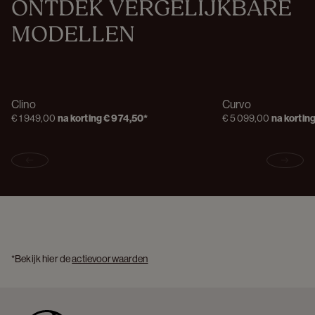
ONTDEK VERGELIJKBARE 
MODELLEN
Clino
Curvo
€ 1 949,00
na korting
€ 974,50
*
€ 5 099,00
na kortin
Previous slide
Next s
*Bekijk hier de 
actievoorwaarden