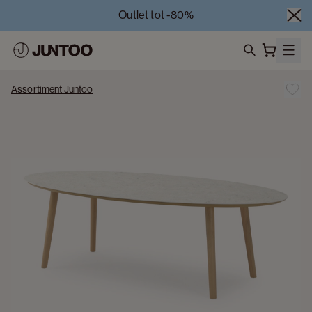
Outlet tot -80%
Uitverkoop van showroommodellen – Bezoek onze 
showrooms
Koppelverkoop -50% bij aankoop van minstens 2 
search
meubelstukken
Assortiment Juntoo
Outlet tot -80%
Uitverkoop van showroommodellen – Bezoek onze 
showrooms
Koppelverkoop -50% bij aankoop van minstens 2 
meubelstukken