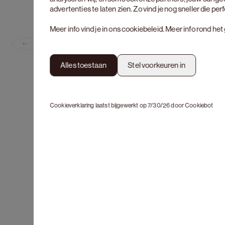
advertenties te laten zien. Zo vind je nog sneller die pe
Meer info vind je in ons
cookiebeleid
. Meer info rond he
Previous slide
Alles toestaan
Stel voorkeuren in
Cookieverklaring laatst bijgewerkt op 7/30/26 door
Cookiebot