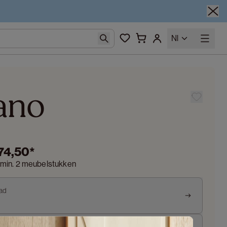
Nl
ano
074,50
*
 min. 2 meubelstukken
lad