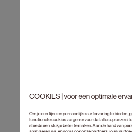
COOKIES | voor een optimale erva
Om je een fijne en persoonlijke surfervaring te bieden,
functionele cookies zorgen ervoor dat alles op onze site
steeds een stukje beter te maken. Aan de hand van per
analyseren wij, en soms ook onze partners, jouw surfg