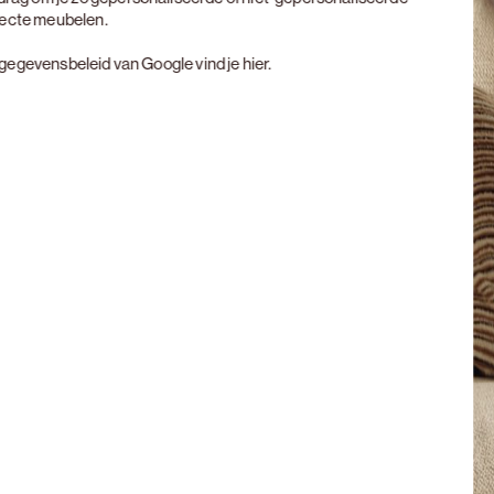
rfecte meubelen.
t gegevensbeleid van Google vind je
hier
.
Next slide