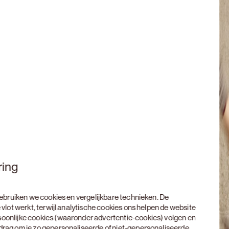
ring
 gebruiken we cookies en vergelijkbare technieken. De
 vlot werkt, terwijl analytische cookies ons helpen de website
soonlijke cookies (waaronder advertentie-cookies) volgen en
edrag om je zo gepersonaliseerde of niet-gepersonaliseerde