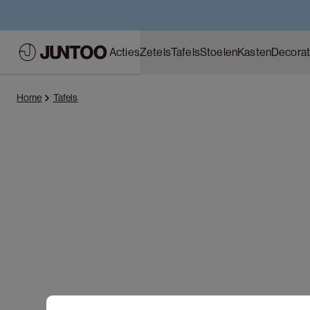
Acties
Zetels
Tafels
Stoelen
Kasten
Decorat
Home
Tafels