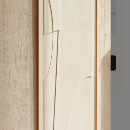
H 76 cm
ns
nnen 13 - 14 weken
In winkelwagen
jk dit product in een winkel in jouw buurt