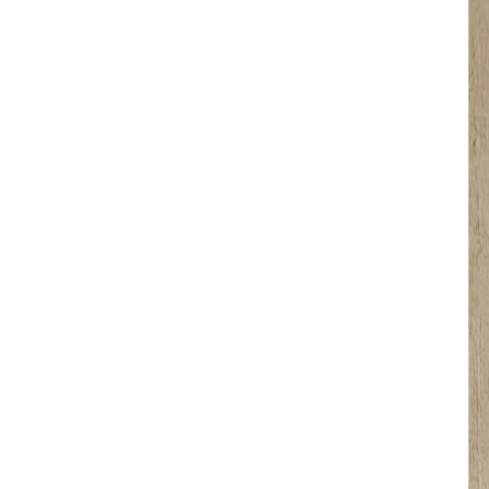
Afmetingen
L 160 x B 70 x 
i
Productgegeve
Levering mogelijk bi
2 jaar garantie
-
+
Beki