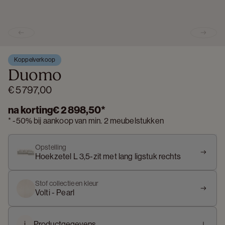
Previous slide
Next s
Koppelverkoop
Duomo
€ 5 797,00
na korting
€ 2 898,50
*
*
-
50%
bij aankoop van min. 2 meubelstukken
Opstelling
Hoekzetel L 3,5-zit met lang ligstuk rechts
Stof collectie en kleur
Volti - Pearl
i
Productgegevens