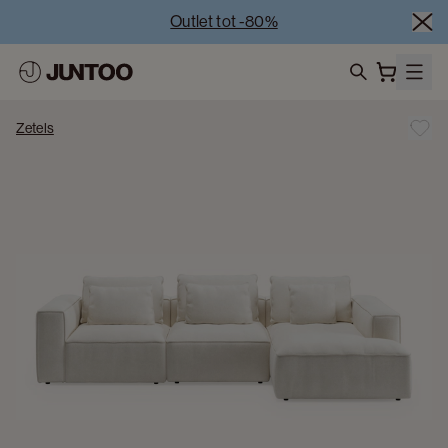
Outlet tot -80%
Uitverkoop van showroommodellen – Bezoek onze 
showrooms
Koppelverkoop -50% bij aankoop van minstens 2 
search
meubelstukken
Zetels
Outlet tot -80%
Uitverkoop van showroommodellen – Bezoek onze 
showrooms
Koppelverkoop -50% bij aankoop van minstens 2 
meubelstukken