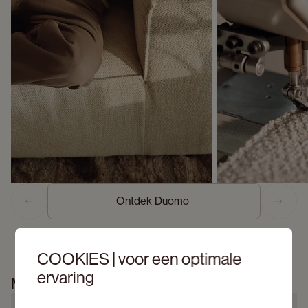
Ontdek Duomo 
Previous slide
Next s
COOKIES | voor een optimale
ervaring
Meer informatie