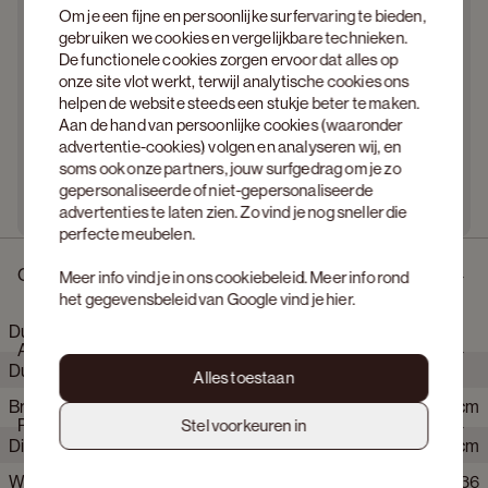
Om je een fijne en persoonlijke surfervaring te bieden,
gebruiken we cookies en vergelijkbare technieken.
De functionele cookies zorgen ervoor dat alles op
onze site vlot werkt, terwijl analytische cookies ons
helpen de website steeds een stukje beter te maken.
Aan de hand van persoonlijke cookies (waaronder
advertentie-cookies) volgen en analyseren wij, en
soms ook onze partners, jouw surfgedrag om je zo
gepersonaliseerde of niet-gepersonaliseerde
advertenties te laten zien. Zo vind je nog sneller die
perfecte meubelen.
Omschrijving
Meer info vind je in ons
cookiebeleid
. Meer info rond
het gegevensbeleid van Google vind je
hier
.
Duomo hoekzetel 3,5-zit in Volti stof Pearl
Afmetingen
Duomo vertaalt royaal volume naar een gevoel van rust en
Alles toestaan
ontspanning. Losse kussens en een genereuze zitdiepte
Breedte
330 cm
nodigen uit tot wegzakken. De strakke belijning houdt het
Product eigenschappen
Stel voorkeuren in
silhouet helder en in balans, waardoor het geheel krachtig maar
Diepte
188 cm
ingetogen oogt. Het comfort voelt intuïtief en blijft aangenaam,
elke dag opnieuw. Modulair ontworpen en afgewerkt in
Webartikelnummer
114548+114441+114136
Hoogte
87 cm