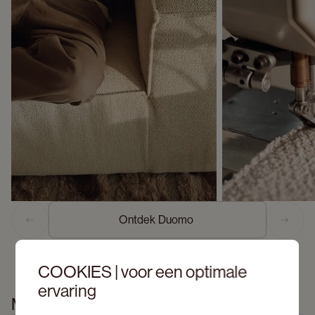
Ontdek Duomo 
Previous slide
Next s
COOKIES | voor een optimale
ervaring
Meer informatie