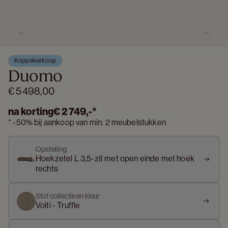
Previous slide
Next s
Koppelverkoop
Duomo
€ 5 498,00
na korting
€ 2 749,-
*
*
-
50%
bij aankoop van min. 2 meubelstukken
Opstelling
Hoekzetel L 3,5-zit met open einde met hoek
rechts
Stof collectie en kleur
Volti - Truffle