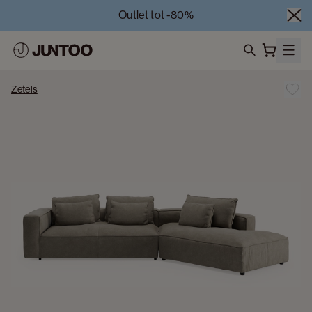
Outlet tot -80%
Uitverkoop van showroommodellen – Bezoek onze 
showrooms
Koppelverkoop -50% bij aankoop van minstens 2 
search
meubelstukken
Zetels
Outlet tot -80%
Uitverkoop van showroommodellen – Bezoek onze 
showrooms
Koppelverkoop -50% bij aankoop van minstens 2 
meubelstukken