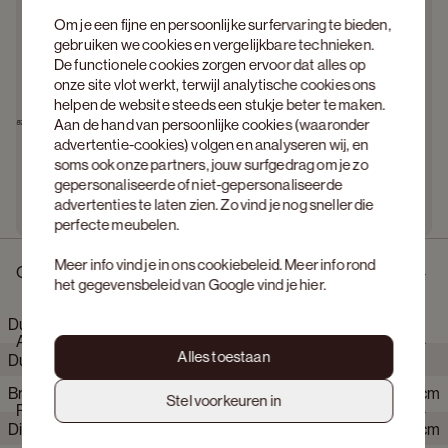
Om je een fijne en persoonlijke surfervaring te bieden,
gebruiken we cookies en vergelijkbare technieken.
De functionele cookies zorgen ervoor dat alles op
onze site vlot werkt, terwijl analytische cookies ons
helpen de website steeds een stukje beter te maken.
Aan de hand van persoonlijke cookies (waaronder
advertentie-cookies) volgen en analyseren wij, en
soms ook onze partners, jouw surfgedrag om je zo
gepersonaliseerde of niet-gepersonaliseerde
advertenties te laten zien. Zo vind je nog sneller die
perfecte meubelen.
Meer info vind je in ons
cookiebeleid
. Meer info rond
Omschrijving
het gegevensbeleid van Google vind je
hier
.
Duomo hoekzetel 3,5-zit in Volti stof Truffle
Afmetingen
Alles toestaan
Duomo vertaalt royaal volume naar een gevoel van rust en
ontspanning. Losse kussens en een genereuze zitdiepte
Breedte
440 cm
nodigen uit tot wegzakken. De strakke belijning houdt het
Stel voorkeuren in
Product eigenschappen
silhouet helder en in balans, waardoor het geheel krachtig maar
Diepte
155 cm
ingetogen oogt. Het comfort voelt intuïtief en blijft aangenaam,