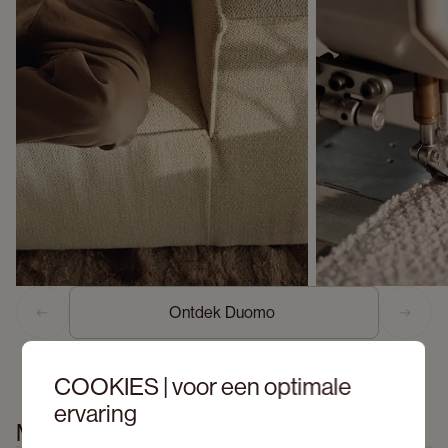
Ontdek Duomo 
Previous slide
Next s
COOKIES | voor een optimale
ervaring
Meer informatie