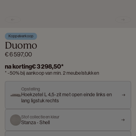
Previous slide
Next s
Koppelverkoop
Duomo
€ 6 597,00
na korting
€ 3 298,50
*
*
-
50%
bij aankoop van min. 2 meubelstukken
Opstelling
Hoekzetel L 4,5-zit met open einde links en
lang ligstuk rechts
Stof collectie en kleur
Stanza - Shell