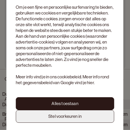
Om je een fijne en persoonlijke surfervaring te bieden,
gebruiken we cookies en vergelijkbare technieken.
De functionele cookies zorgen ervoor dat alles op
onze site vlot werkt, terwijl analytische cookies ons
helpen de website steeds een stukje beter te maken.
Aan de hand van persoonlijke cookies (waaronder
advertentie-cookies) volgen en analyseren wij, en
soms ook onze partners, jouw surfgedrag om je zo
gepersonaliseerde of niet-gepersonaliseerde
advertenties te laten zien. Zo vind je nog sneller die
perfecte meubelen.
Meer info vind je in ons
cookiebeleid
. Meer info rond
Omschrijving
het gegevensbeleid van Google vind je
hier
.
Duomo hoekzetel 4,5-zit in Stanza stof Shell
Afmetingen
Alles toestaan
Duomo vertaalt royaal volume naar een gevoel van rust en
ontspanning. Losse kussens en een genereuze zitdiepte
Breedte
394 cm
nodigen uit tot wegzakken. De strakke belijning houdt het
Stel voorkeuren in
Product eigenschappen
silhouet helder en in balans, waardoor het geheel krachtig maar
Diepte
188 cm
ingetogen oogt. Het comfort voelt intuïtief en blijft aangenaam,