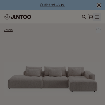
Outlet tot -80%
Uitverkoop van showroommodellen – Bezoek onze 
showrooms
Koppelverkoop -50% bij aankoop van minstens 2 
search
meubelstukken
Zetels
Outlet tot -80%
Uitverkoop van showroommodellen – Bezoek onze 
showrooms
Koppelverkoop -50% bij aankoop van minstens 2 
meubelstukken