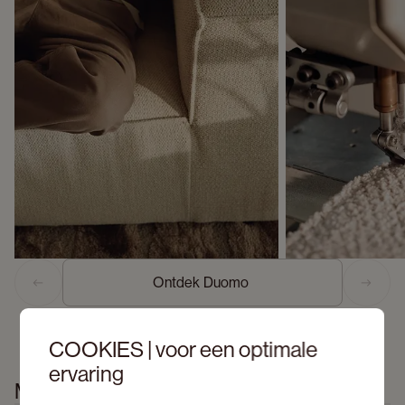
Ontdek Duomo 
Previous slide
Next s
COOKIES | voor een optimale
ervaring
Meer informatie