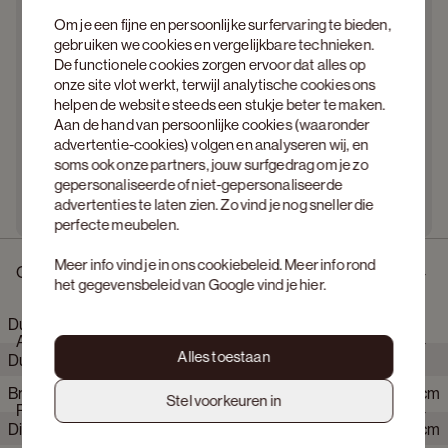
Om je een fijne en persoonlijke surfervaring te bieden,
gebruiken we cookies en vergelijkbare technieken.
De functionele cookies zorgen ervoor dat alles op
onze site vlot werkt, terwijl analytische cookies ons
helpen de website steeds een stukje beter te maken.
Aan de hand van persoonlijke cookies (waaronder
advertentie-cookies) volgen en analyseren wij, en
soms ook onze partners, jouw surfgedrag om je zo
gepersonaliseerde of niet-gepersonaliseerde
advertenties te laten zien. Zo vind je nog sneller die
perfecte meubelen.
Meer info vind je in ons
cookiebeleid
. Meer info rond
Omschrijving
het gegevensbeleid van Google vind je
hier
.
Duomo hoekzetel 4,5-zit in Volti stof Pearl
Afmetingen
Alles toestaan
Duomo vertaalt royaal volume naar een gevoel van rust en
ontspanning. Losse kussens en een genereuze zitdiepte
Breedte
398 cm
nodigen uit tot wegzakken. De strakke belijning houdt het
Stel voorkeuren in
Product eigenschappen
silhouet helder en in balans, waardoor het geheel krachtig maar
Diepte
188 cm
ingetogen oogt. Het comfort voelt intuïtief en blijft aangenaam,