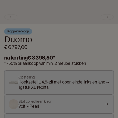
Previous slide
Next s
Koppelverkoop
Duomo
€ 6 797,00
na korting
€ 3 398,50
*
*
-
50%
bij aankoop van min. 2 meubelstukken
Opstelling
Hoekzetel L 4,5-zit met open einde links en lang
ligstuk XL rechts
Stof collectie en kleur
Volti - Pearl