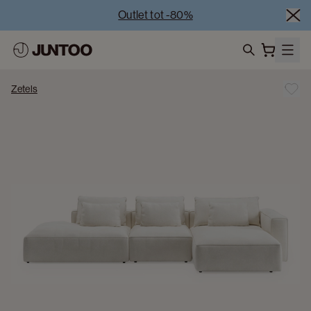
Outlet tot -80%
Uitverkoop van showroommodellen – Bezoek onze 
showrooms
Koppelverkoop -50% bij aankoop van minstens 2 
search
meubelstukken
Zetels
Outlet tot -80%
Uitverkoop van showroommodellen – Bezoek onze 
showrooms
Koppelverkoop -50% bij aankoop van minstens 2 
meubelstukken