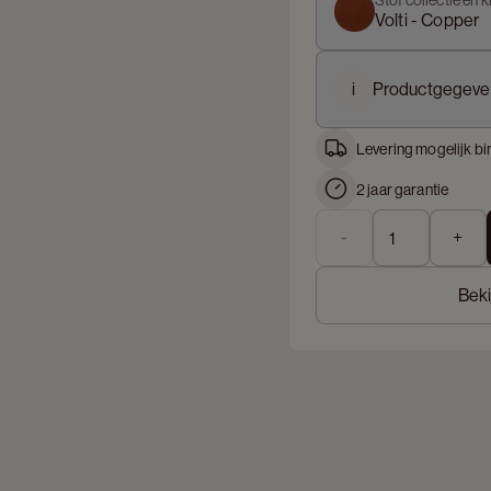
Stof collectie en k
Volti - Copper
i
Productgegeve
Levering mogelijk bi
2 jaar garantie
-
+
Beki