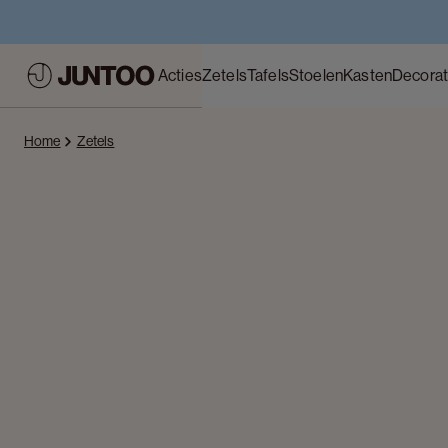
Acties
Zetels
Tafels
Stoelen
Kasten
Decorat
Home
Zetels