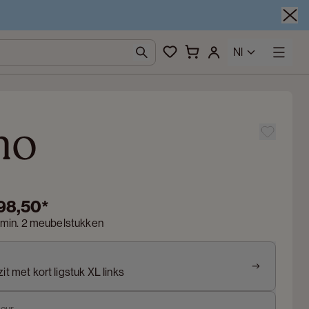
Nl
mo
198,50
*
 min. 2 meubelstukken
it met kort ligstuk XL links