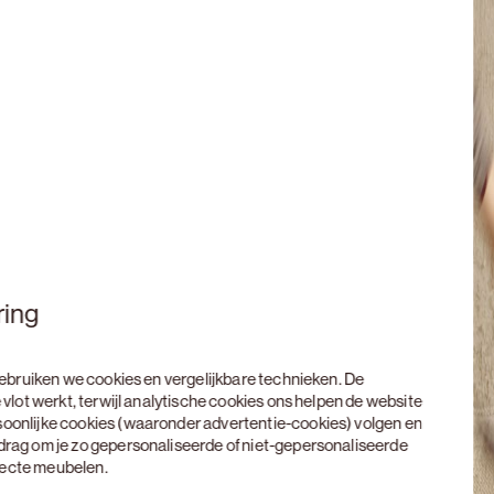
ring
 gebruiken we cookies en vergelijkbare technieken. De
 vlot werkt, terwijl analytische cookies ons helpen de website
soonlijke cookies (waaronder advertentie-cookies) volgen en
edrag om je zo gepersonaliseerde of niet-gepersonaliseerde
rfecte meubelen.