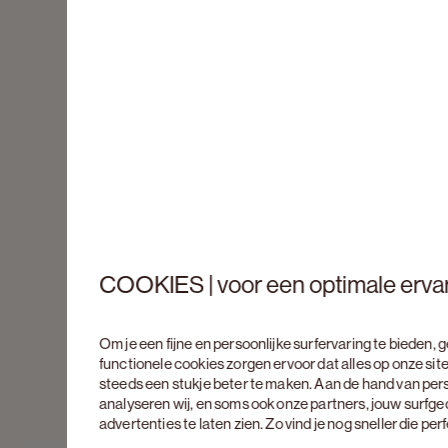
COOKIES | voor een optimale erva
Om je een fijne en persoonlijke surfervaring te bieden,
functionele cookies zorgen ervoor dat alles op onze site
steeds een stukje beter te maken. Aan de hand van per
analyseren wij, en soms ook onze partners, jouw surfg
advertenties te laten zien. Zo vind je nog sneller die pe