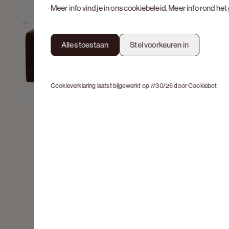
Meer info vind je in ons
cookiebeleid
. Meer info rond he
Previous slide
Alles toestaan
Stel voorkeuren in
Cookieverklaring laatst bijgewerkt op 7/30/26 door
Cookiebot