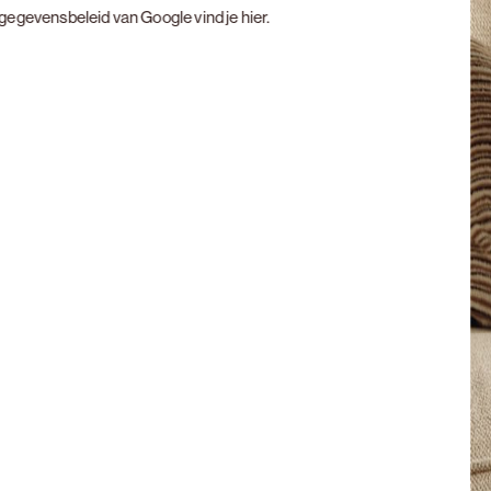
t gegevensbeleid van Google vind je
hier
.
Next slide