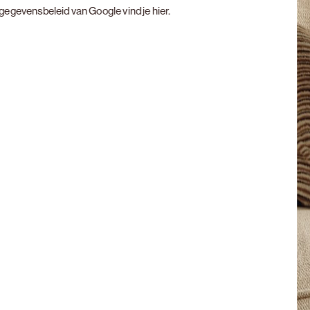
t gegevensbeleid van Google vind je
hier
.
Next slide