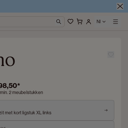
Nl
mo
198,50
*
 min. 2 meubelstukken
it met kort ligstuk XL links