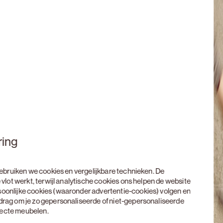
ring
 gebruiken we cookies en vergelijkbare technieken. De
 vlot werkt, terwijl analytische cookies ons helpen de website
soonlijke cookies (waaronder advertentie-cookies) volgen en
edrag om je zo gepersonaliseerde of niet-gepersonaliseerde
rfecte meubelen.