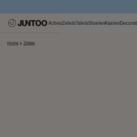
Acties
Zetels
Tafels
Stoelen
Kasten
Decorat
Home
Zetels