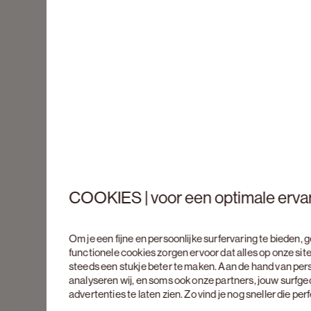
COOKIES | voor een optimale erva
Om je een fijne en persoonlijke surfervaring te bieden,
functionele cookies zorgen ervoor dat alles op onze site
steeds een stukje beter te maken. Aan de hand van per
analyseren wij, en soms ook onze partners, jouw surfg
advertenties te laten zien. Zo vind je nog sneller die pe