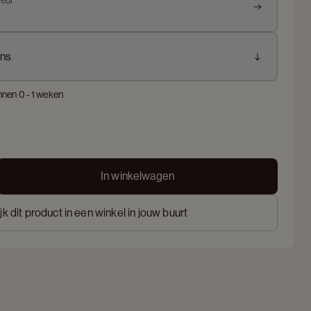
leur
ns
nnen 0 - 1 weken
In winkelwagen
jk dit product in een winkel in jouw buurt