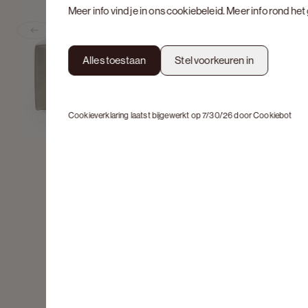
Meer info vind je in ons
cookiebeleid
. Meer info rond he
Previous slide
Alles toestaan
Stel voorkeuren in
Cookieverklaring laatst bijgewerkt op 7/30/26 door
Cookiebot