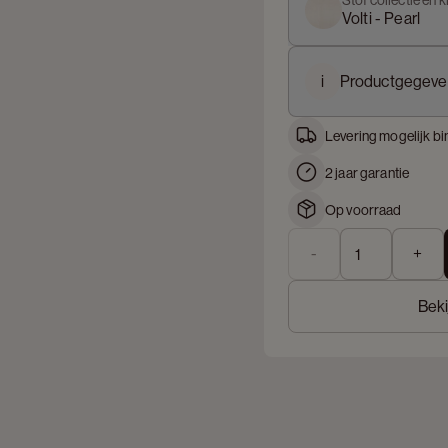
Stof collectie en k
Volti - Pearl
i
Productgegeve
Levering mogelijk bi
2 jaar garantie
Op voorraad
-
+
Beki