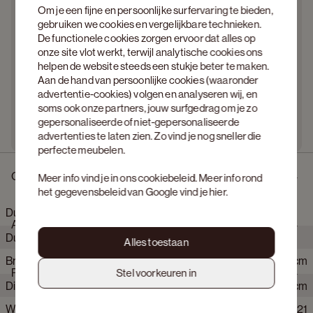
Om je een fijne en persoonlijke surfervaring te bieden,
gebruiken we cookies en vergelijkbare technieken.
De functionele cookies zorgen ervoor dat alles op
onze site vlot werkt, terwijl analytische cookies ons
helpen de website steeds een stukje beter te maken.
Aan de hand van persoonlijke cookies (waaronder
advertentie-cookies) volgen en analyseren wij, en
soms ook onze partners, jouw surfgedrag om je zo
gepersonaliseerde of niet-gepersonaliseerde
advertenties te laten zien. Zo vind je nog sneller die
perfecte meubelen.
Omschrijving
Meer info vind je in ons
cookiebeleid
. Meer info rond
het gegevensbeleid van Google vind je
hier
.
Duomo zetel 3-zit in Stanza stof Natural
Afmetingen
Duomo vertaalt royaal volume naar een gevoel van rust en
Alles toestaan
ontspanning. Losse kussens en een genereuze zitdiepte
Breedte
290 cm
nodigen uit tot wegzakken. De strakke belijning houdt het
Product eigenschappen
Stel voorkeuren in
silhouet helder en in balans, waardoor het geheel krachtig maar
Diepte
119 cm
ingetogen oogt. Het comfort voelt intuïtief en blijft aangenaam,
elke dag opnieuw. Modulair ontworpen en afgewerkt in
Webartikelnummer
114210+114321
Hoogte
87 cm