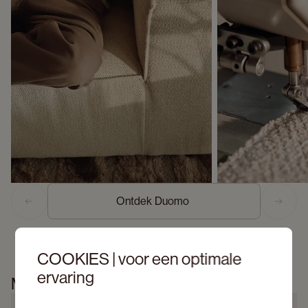
Ontdek Duomo 
Previous slide
Next s
COOKIES | voor een optimale
ervaring
Meer informatie