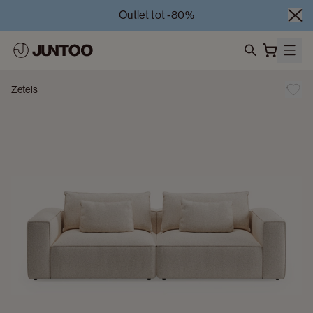
Outlet tot -80%
Uitverkoop van showroommodellen – Bezoek onze 
showrooms
Koppelverkoop -50% bij aankoop van minstens 2 
search
meubelstukken
Zetels
Outlet tot -80%
Uitverkoop van showroommodellen – Bezoek onze 
showrooms
Koppelverkoop -50% bij aankoop van minstens 2 
meubelstukken