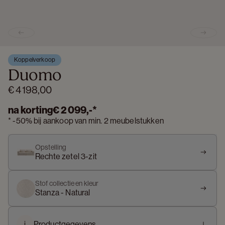
Previous slide
Next s
Koppelverkoop
Duomo
€ 4 198,00
na korting
€ 2 099,-
*
*
-
50%
bij aankoop van min. 2 meubelstukken
Opstelling
Rechte zetel 3-zit
Stof collectie en kleur
Stanza - Natural
i
Productgegevens