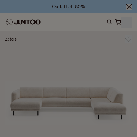
Outlet tot -80%
Uitverkoop van showroommodellen – Bezoek onze 
showrooms
Koppelverkoop -50% bij aankoop van minstens 2 
search
meubelstukken
Zetels
Outlet tot -80%
Uitverkoop van showroommodellen – Bezoek onze 
showrooms
Koppelverkoop -50% bij aankoop van minstens 2 
meubelstukken