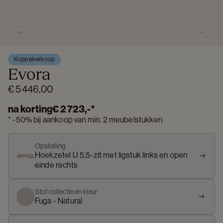
Previous slide
Next s
Koppelverkoop
Evora
€ 5 446,00
na korting
€ 2 723,-
*
*
-
50%
bij aankoop van min. 2 meubelstukken
Opstelling
Hoekzetel U 5,5-zit met ligstuk links en open
einde rechts
Stof collectie en kleur
Fuga - Natural