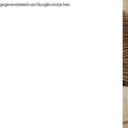
t gegevensbeleid van Google vind je
hier
.
Next slide