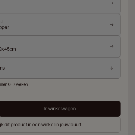
st
pper
69x45cm
ns
nnen 6 - 7 weken
In winkelwagen
jk dit product in een winkel in jouw buurt