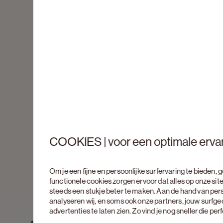
COOKIES | voor een optimale erva
Om je een fijne en persoonlijke surfervaring te bieden,
functionele cookies zorgen ervoor dat alles op onze site
steeds een stukje beter te maken. Aan de hand van per
analyseren wij, en soms ook onze partners, jouw surfg
advertenties te laten zien. Zo vind je nog sneller die pe