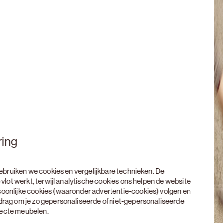
ring
 gebruiken we cookies en vergelijkbare technieken. De
 vlot werkt, terwijl analytische cookies ons helpen de website
soonlijke cookies (waaronder advertentie-cookies) volgen en
edrag om je zo gepersonaliseerde of niet-gepersonaliseerde
rfecte meubelen.