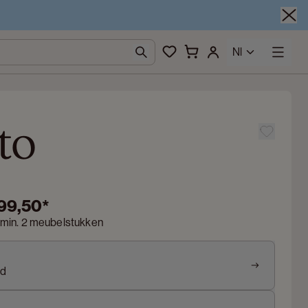
Nl
to
499,50
*
 min. 2 meubelstukken
nd