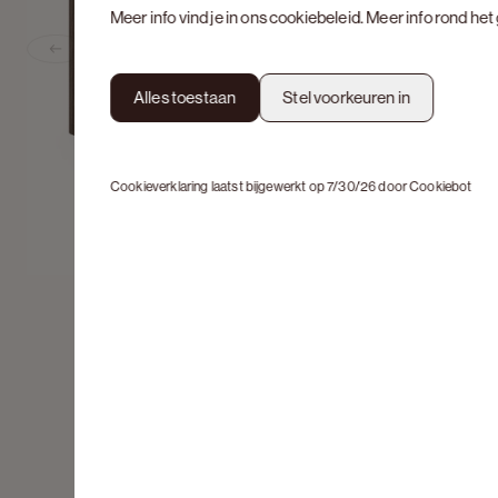
Meer info vind je in ons
cookiebeleid
. Meer info rond he
Previous slide
Alles toestaan
Stel voorkeuren in
Cookieverklaring laatst bijgewerkt op 7/30/26 door
Cookiebot