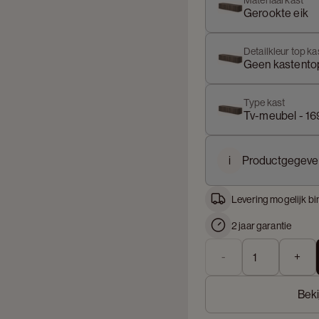
Materiaal kast
Gerookte eik
Detailkleur top ka
Geen kastento
Type kast
Tv-meubel - 1
i
Productgegeve
Levering mogelijk bi
2 jaar garantie
-
+
Beki