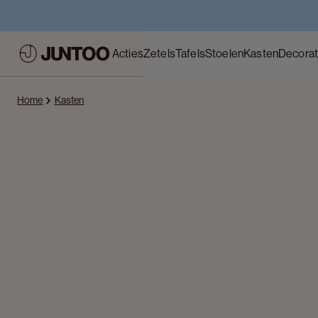
Acties
Zetels
Tafels
Stoelen
Kasten
Decorat
Home
Kasten