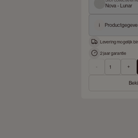
Stof collectie en k
Nova - Lunar
i
Productgegeve
Levering mogelijk bi
2 jaar garantie
-
+
Beki