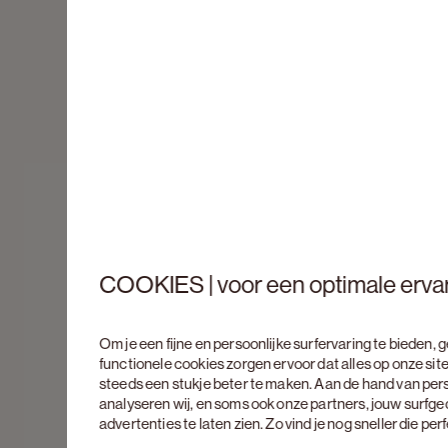
COOKIES | voor een optimale erva
Om je een fijne en persoonlijke surfervaring te bieden,
functionele cookies zorgen ervoor dat alles op onze site
steeds een stukje beter te maken. Aan de hand van per
analyseren wij, en soms ook onze partners, jouw surfg
advertenties te laten zien. Zo vind je nog sneller die pe