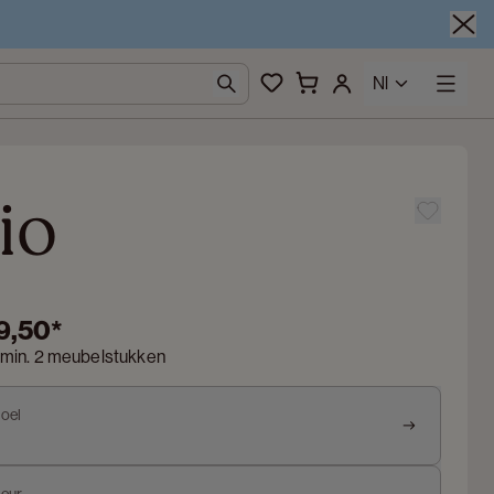
Nl
io
9,50
*
 min. 2 meubelstukken
toel