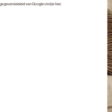
t gegevensbeleid van Google vind je
hier
.
Next slide