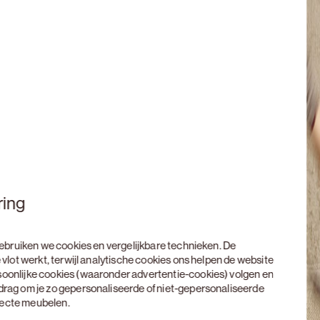
ring
 gebruiken we cookies en vergelijkbare technieken. De
 vlot werkt, terwijl analytische cookies ons helpen de website
soonlijke cookies (waaronder advertentie-cookies) volgen en
edrag om je zo gepersonaliseerde of niet-gepersonaliseerde
rfecte meubelen.