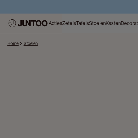
Acties
Zetels
Tafels
Stoelen
Kasten
Decorat
Home
Stoelen