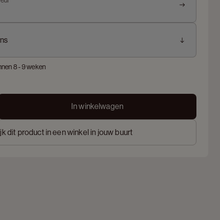
leur
ns
nnen 8 - 9 weken
In winkelwagen
jk dit product in een winkel in jouw buurt