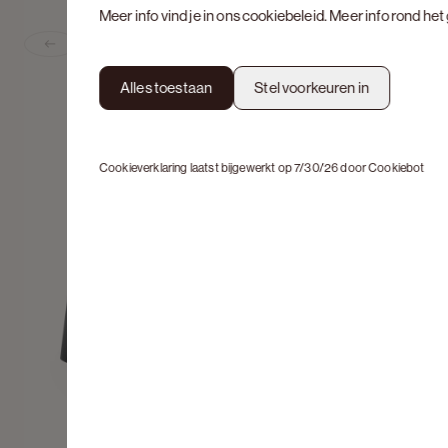
Meer info vind je in ons
cookiebeleid
. Meer info rond he
Previous slide
Alles toestaan
Stel voorkeuren in
Cookieverklaring laatst bijgewerkt op 7/30/26 door
Cookiebot