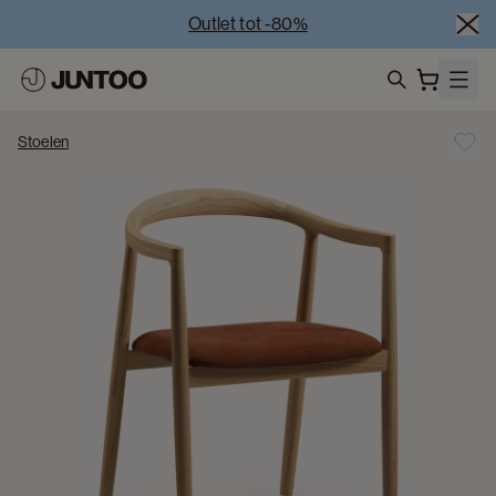
Outlet tot -80%
Uitverkoop van showroommodellen – Bezoek onze 
showrooms
Koppelverkoop -50% bij aankoop van minstens 2 
search
meubelstukken
Stoelen
Outlet tot -80%
Uitverkoop van showroommodellen – Bezoek onze 
showrooms
Koppelverkoop -50% bij aankoop van minstens 2 
meubelstukken