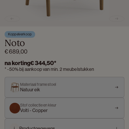
Previous slide
Next s
Koppelverkoop
Noto
€ 689,00
na korting
€ 344,50
*
*
-
50%
bij aankoop van min. 2 meubelstukken
Materiaal frame stoel
Natuur eik
Stof collectie en kleur
Volti - Copper
i
Productgegevens