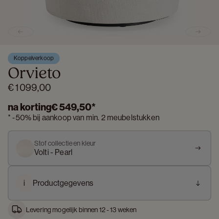
Previous slide
Next s
Koppelverkoop
Orvieto
€ 1 099,00
na korting
€ 549,50
*
*
-
50%
bij aankoop van min. 2 meubelstukken
Stof collectie en kleur
Volti - Pearl
i
Productgegevens
Levering mogelijk binnen 12 - 13 weken