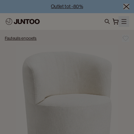
Outlet tot -80%
Uitverkoop van showroommodellen – Bezoek onze 
showrooms
Koppelverkoop -50% bij aankoop van minstens 2 
search
meubelstukken
Fauteuils en poefs
Outlet tot -80%
Uitverkoop van showroommodellen – Bezoek onze 
showrooms
Koppelverkoop -50% bij aankoop van minstens 2 
meubelstukken