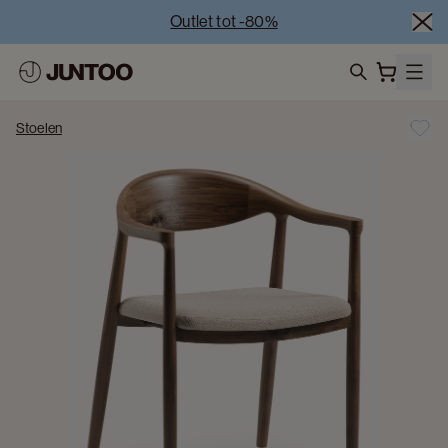
Outlet tot -80%
Uitverkoop van showroommodellen – Bezoek onze 
showrooms
Koppelverkoop -50% bij aankoop van minstens 2 
search
meubelstukken
Stoelen
Outlet tot -80%
Uitverkoop van showroommodellen – Bezoek onze 
showrooms
Koppelverkoop -50% bij aankoop van minstens 2 
meubelstukken