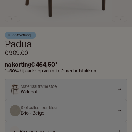
Previous slide
Next s
Koppelverkoop
Padua
€ 909,00
na korting
€ 454,50
*
*
-
50%
bij aankoop van min. 2 meubelstukken
Materiaal frame stoel
Walnoot
Stof collectie en kleur
Brio - Beige
i
Productgegevens