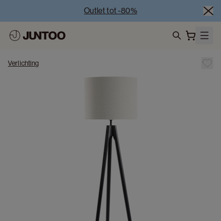
Outlet tot -80%
Uitverkoop van showroommodellen – Bezoek onze 
showrooms
Koppelverkoop -50% bij aankoop van minstens 2 
search
meubelstukken
Verlichting
Outlet tot -80%
Uitverkoop van showroommodellen – Bezoek onze 
showrooms
Koppelverkoop -50% bij aankoop van minstens 2 
meubelstukken