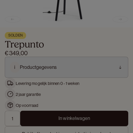
Previous slide
Next s
SOLDEN
Trepunto
€ 349,00
i
Productgegevens
Levering mogelijk binnen 0 - 1 weken
2 jaar garantie
Op voorraad
In winkelwagen