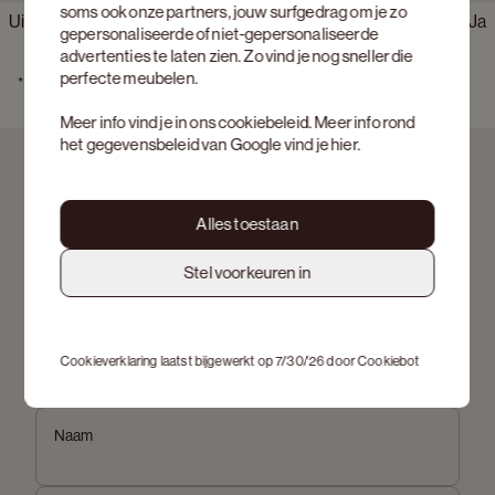
soms ook onze partners, jouw surfgedrag om je zo
Uit voorraad leverbaar
Ja
gepersonaliseerde of niet-gepersonaliseerde
advertenties te laten zien. Zo vind je nog sneller die
Geschatte levertermijn
Levering mogelijk binnen 0 - 1 weken
perfecte meubelen.
*Bekijk hier de 
actievoorwaarden
Meer info vind je in ons
cookiebeleid
. Meer info rond
het gegevensbeleid van Google vind je
hier
.
Alles toestaan
Stel voorkeuren in
Schrijf je in op onze nieuwsbrief
Voornaam
Cookieverklaring laatst bijgewerkt op 7/30/26 door
Cookiebot
Naam