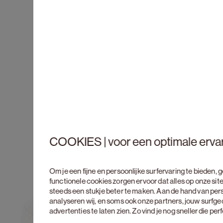
COOKIES | voor een optimale erva
Om je een fijne en persoonlijke surfervaring te bieden,
functionele cookies zorgen ervoor dat alles op onze site
steeds een stukje beter te maken. Aan de hand van per
analyseren wij, en soms ook onze partners, jouw surfg
advertenties te laten zien. Zo vind je nog sneller die pe