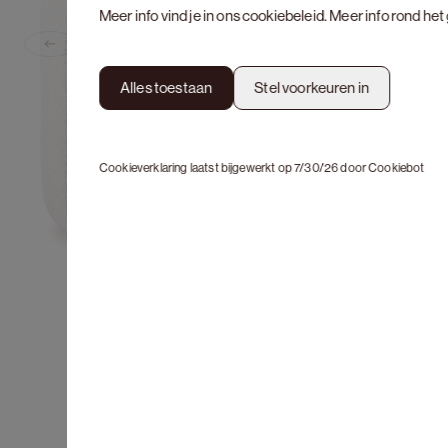
Meer info vind je in ons
cookiebeleid
. Meer info rond he
Previous slide
Alles toestaan
Stel voorkeuren in
Cookieverklaring laatst bijgewerkt op 7/30/26 door
Cookiebot