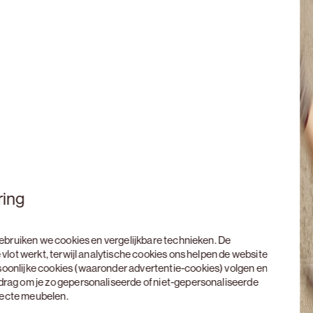
ring
 gebruiken we cookies en vergelijkbare technieken. De
 vlot werkt, terwijl analytische cookies ons helpen de website
soonlijke cookies (waaronder advertentie-cookies) volgen en
edrag om je zo gepersonaliseerde of niet-gepersonaliseerde
rfecte meubelen.