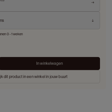
leur
ns
nnen 0 - 1 weken
In winkelwagen
jk dit product in een winkel in jouw buurt