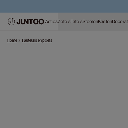
Acties
Zetels
Tafels
Stoelen
Kasten
Decorat
Home
Fauteuils en poefs