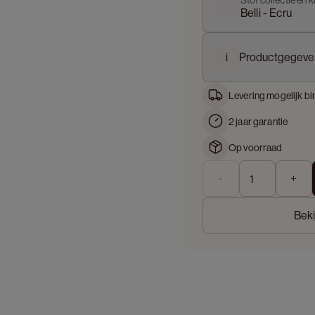
Stof collectie en k
Belli - Ecru
i
Productgegeve
Levering mogelijk bi
2 jaar garantie
Op voorraad
-
+
Beki