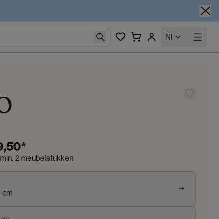
Nl
o
9,50
*
 min. 2 meubelstukken
4 cm