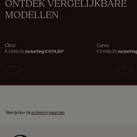
ONTDEK VERGELIJKBARE 
MODELLEN
Clino
Curvo
€ 1 949,00
na korting
€ 974,50
*
€ 5 099,00
na kortin
Previous slide
Next s
*Bekijk hier de 
actievoorwaarden