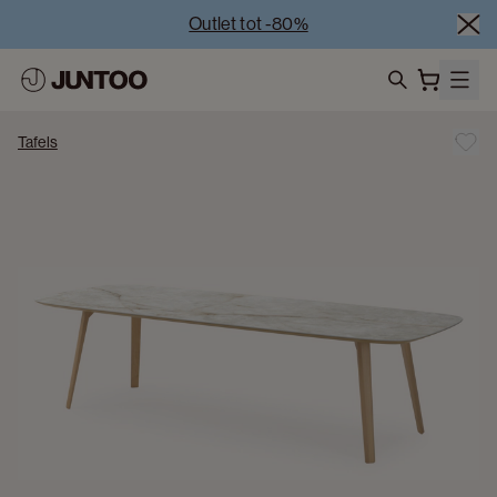
Outlet tot -80%
Uitverkoop van showroommodellen – Bezoek onze 
showrooms
Koppelverkoop -50% bij aankoop van minstens 2 
search
meubelstukken
Tafels
Outlet tot -80%
Uitverkoop van showroommodellen – Bezoek onze 
showrooms
Koppelverkoop -50% bij aankoop van minstens 2 
meubelstukken