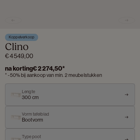
Previous slide
Next s
Koppelverkoop
Clino
€ 4 549,00
na korting
€ 2 274,50
*
*
-
50%
bij aankoop van min. 2 meubelstukken
Lengte
300 cm
Vorm tafelblad
Bootvorm
Type poot