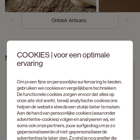
Ontdek Artisano  
Previous slide
Next s
COOKIES | voor een optimale
Meer informatie
ervaring
Om je een fijne en persoonlijke surfervaring te bieden,
gebruiken we cookies en vergelijkbare technieken.
De functionele cookies zorgen ervoor dat alles op
onze site vlot werkt, terwijl analytische cookies ons
helpen de website steeds een stukje beter te maken.
Aan de hand van persoonlijke cookies (waaronder
advertentie-cookies) volgen en analyseren wij, en
soms ook onze partners, jouw surfgedrag om je zo
gepersonaliseerde of niet-gepersonaliseerde
advertenties te laten zien. Zo vind je nog sneller die