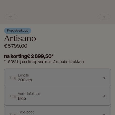
Previous slide
Next s
Koppelverkoop
Artisano
€ 5 799,00
na korting
€ 2 899,50
*
*
-
50%
bij aankoop van min. 2 meubelstukken
Lengte
300 cm
Vorm tafelblad
Blob
Type poot