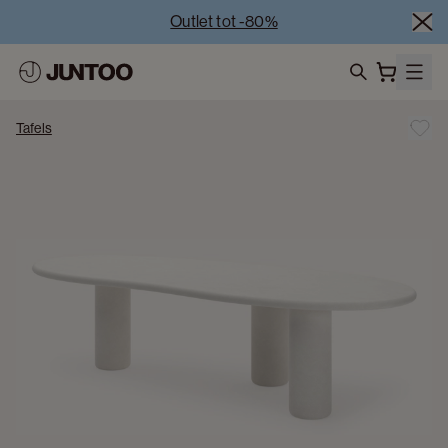
Outlet tot -80%
Uitverkoop van showroommodellen – Bezoek onze 
showrooms
Koppelverkoop -50% bij aankoop van minstens 2 
search
meubelstukken
Tafels
Outlet tot -80%
Uitverkoop van showroommodellen – Bezoek onze 
showrooms
Koppelverkoop -50% bij aankoop van minstens 2 
meubelstukken