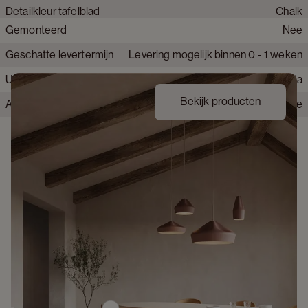
Detailkleur tafelblad
Chalk
Gemonteerd
Nee
Krasbestendig tafelblad
Matig krasbestendig
Geschatte levertermijn
Levering mogelijk binnen 0 - 1 weken
Behandeld hout
Ja
Uit voorraad leverbaar
Ja
Hittebestendig
Nee
Bekijk producten
Alle montage gereedschap inbegrepen
Nee