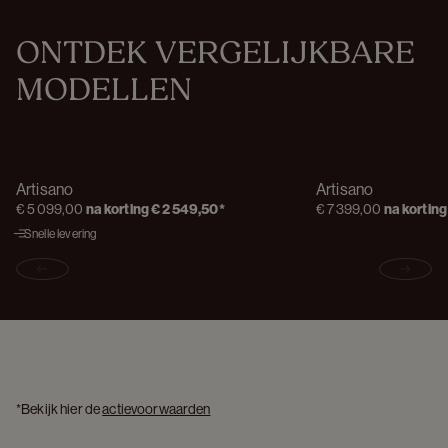
ONTDEK VERGELIJKBARE 
MODELLEN
Artisano
Artisano
€ 5 099,00
na korting
€ 2 549,50
*
€ 7 399,00
na korting
Snelle levering
Previous slide
Next s
*Bekijk hier de 
actievoorwaarden