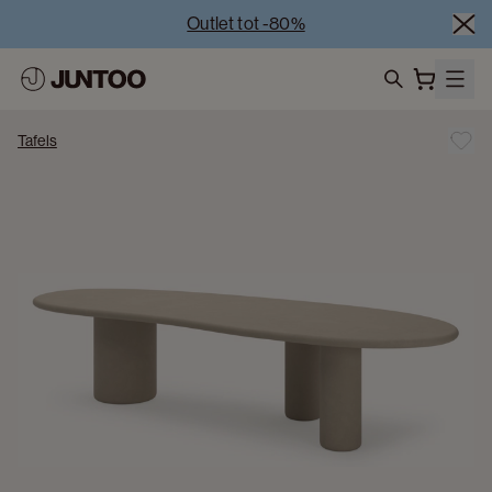
Outlet tot -80%
Uitverkoop van showroommodellen – Bezoek onze 
showrooms
Koppelverkoop -50% bij aankoop van minstens 2 
search
meubelstukken
Tafels
Outlet tot -80%
Uitverkoop van showroommodellen – Bezoek onze 
showrooms
Koppelverkoop -50% bij aankoop van minstens 2 
meubelstukken