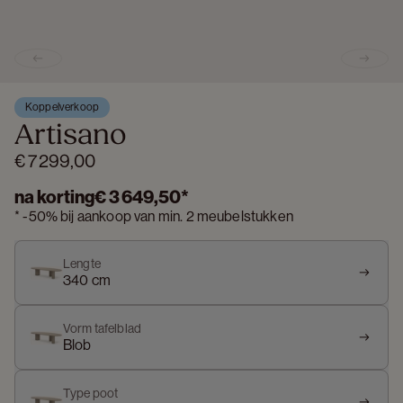
Previous slide
Next s
Koppelverkoop
Artisano
€ 7 299,00
na korting
€ 3 649,50
*
*
-
50%
bij aankoop van min. 2 meubelstukken
Lengte
340 cm
Vorm tafelblad
Blob
Type poot