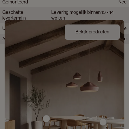
Gemonteerd
Nee
Krasbestendig tafelblad
Matig krasbestendig
Geschatte
Levering mogelijk binnen 13 - 14
Behandeld hout
Ja
levertermijn
weken
Hittebestendig
Nee
Uit voorraad leverbaar
Nee
Bekijk producten
Alle montage gereedschap inbegrepen
Nee