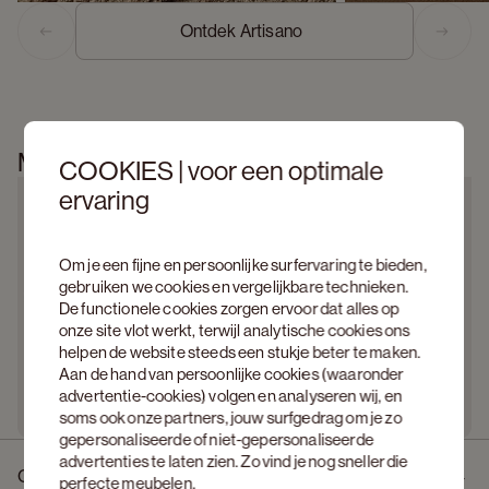
Ontdek Artisano  
Previous slide
Next s
Meer informatie
COOKIES | voor een optimale
ervaring
Om je een fijne en persoonlijke surfervaring te bieden,
gebruiken we cookies en vergelijkbare technieken.
De functionele cookies zorgen ervoor dat alles op
onze site vlot werkt, terwijl analytische cookies ons
helpen de website steeds een stukje beter te maken.
Aan de hand van persoonlijke cookies (waaronder
advertentie-cookies) volgen en analyseren wij, en
soms ook onze partners, jouw surfgedrag om je zo
gepersonaliseerde of niet-gepersonaliseerde
advertenties te laten zien. Zo vind je nog sneller die
Omschrijving
perfecte meubelen.