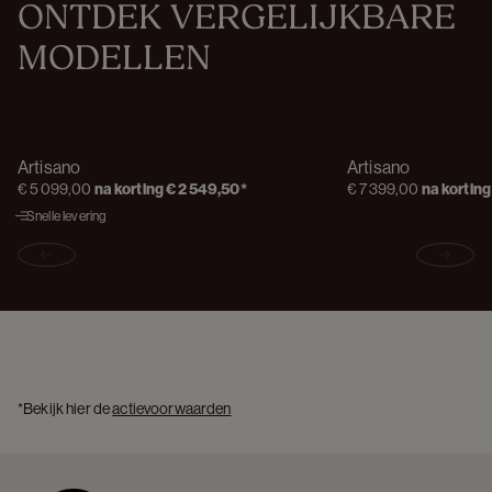
ONTDEK VERGELIJKBARE 
MODELLEN
Artisano
Artisano
€ 5 099,00
na korting
€ 2 549,50
*
€ 7 399,00
na korting
Snelle levering
Previous slide
Next s
*Bekijk hier de 
actievoorwaarden