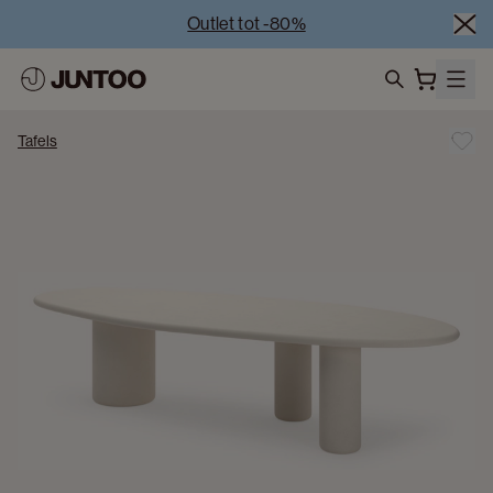
Outlet tot -80%
Uitverkoop van showroommodellen – Bezoek onze 
showrooms
Koppelverkoop -50% bij aankoop van minstens 2 
search
meubelstukken
Tafels
Outlet tot -80%
Uitverkoop van showroommodellen – Bezoek onze 
showrooms
Koppelverkoop -50% bij aankoop van minstens 2 
meubelstukken