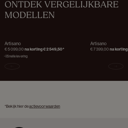
ONTDEK VERGELIJKBARE 
MODELLEN
Artisano
Artisano
€ 5 099,00
na korting
€ 2 549,50
*
€ 7 399,00
na korting
Snelle levering
Previous slide
Next s
*Bekijk hier de 
actievoorwaarden