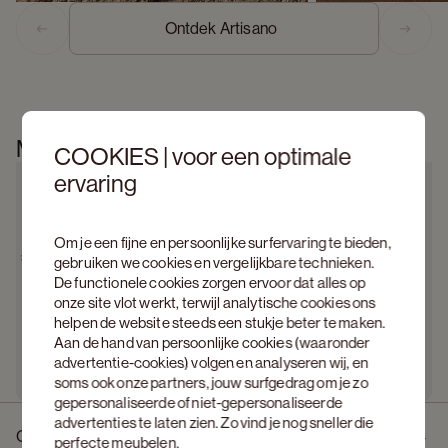
Ontdek Artisano  
Previous slide
Next s
Meer informatie
COOKIES | voor een optimale
ervaring
Om je een fijne en persoonlijke surfervaring te bieden,
gebruiken we cookies en vergelijkbare technieken.
De functionele cookies zorgen ervoor dat alles op
onze site vlot werkt, terwijl analytische cookies ons
helpen de website steeds een stukje beter te maken.
Aan de hand van persoonlijke cookies (waaronder
advertentie-cookies) volgen en analyseren wij, en
soms ook onze partners, jouw surfgedrag om je zo
gepersonaliseerde of niet-gepersonaliseerde
advertenties te laten zien. Zo vind je nog sneller die
Omschrijving
perfecte meubelen.