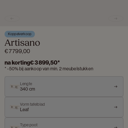
Previous slide
Next s
Koppelverkoop
Artisano
€ 7 799,00
na korting
€ 3 899,50
*
*
-
50%
bij aankoop van min. 2 meubelstukken
Lengte
340 cm
Vorm tafelblad
Leaf
Type poot