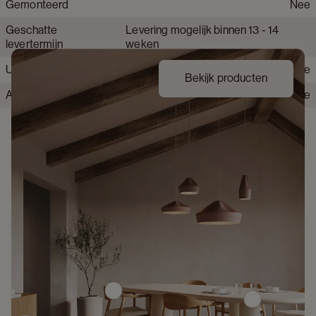
Gemonteerd
Nee
Krasbestendig tafelblad
Matig krasbestendig
Geschatte
Levering mogelijk binnen 13 - 14
Behandeld hout
Ja
levertermijn
weken
Hittebestendig
Nee
Uit voorraad leverbaar
Nee
Bekijk producten
Alle montage gereedschap inbegrepen
Nee