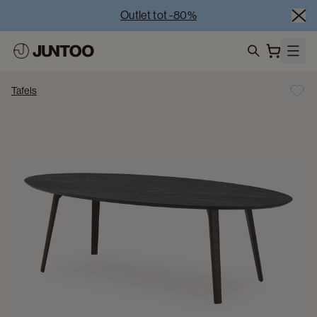
Outlet tot -80%
Uitverkoop van showroommodellen – Bezoek onze 
showrooms
Koppelverkoop -50% bij aankoop van minstens 2 
search
meubelstukken
Tafels
Outlet tot -80%
Uitverkoop van showroommodellen – Bezoek onze 
showrooms
Koppelverkoop -50% bij aankoop van minstens 2 
meubelstukken