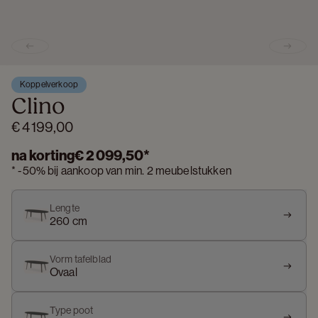
Previous slide
Next s
Koppelverkoop
Clino
€ 4 199,00
na korting
€ 2 099,50
*
*
-
50%
bij aankoop van min. 2 meubelstukken
Lengte
260 cm
Vorm tafelblad
Ovaal
Type poot