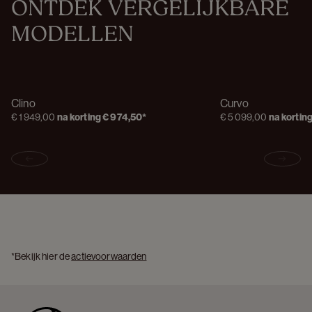
ONTDEK VERGELIJKBARE 
MODELLEN
Clino
Curvo
€ 1 949,00
na korting
€ 974,50
*
€ 5 099,00
na kortin
Previous slide
Next s
*Bekijk hier de 
actievoorwaarden