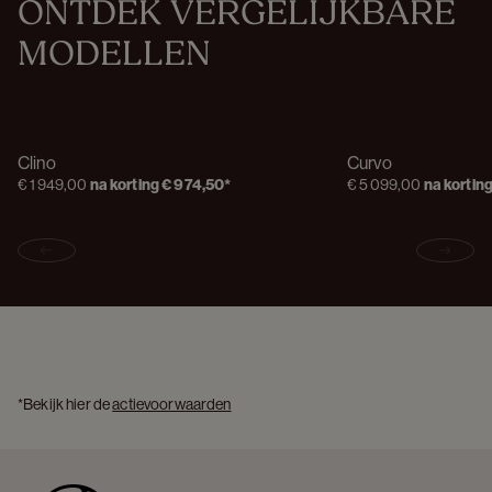
ONTDEK VERGELIJKBARE 
MODELLEN
Clino
Curvo
€ 1 949,00
na korting
€ 974,50
*
€ 5 099,00
na kortin
Previous slide
Next s
*Bekijk hier de 
actievoorwaarden