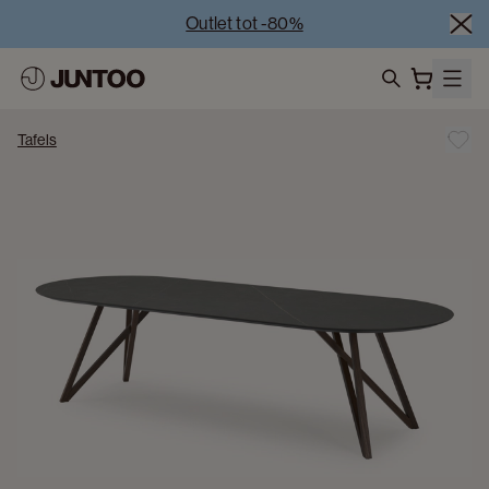
Outlet tot -80%
Uitverkoop van showroommodellen – Bezoek onze 
showrooms
Koppelverkoop -50% bij aankoop van minstens 2 
search
meubelstukken
Tafels
Outlet tot -80%
Uitverkoop van showroommodellen – Bezoek onze 
showrooms
Koppelverkoop -50% bij aankoop van minstens 2 
meubelstukken