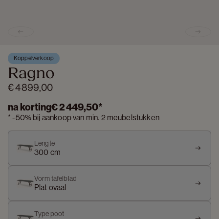
Previous slide
Next s
Koppelverkoop
Ragno
€ 4 899,00
na korting
€ 2 449,50
*
*
-
50%
bij aankoop van min. 2 meubelstukken
Lengte
300 cm
Vorm tafelblad
Plat ovaal
Type poot